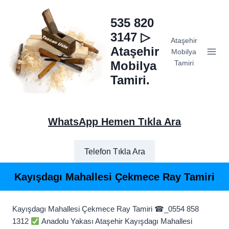
Skip
to
535 820
content
3147 ▷
Ataşehir
Ataşehir
Mobilya
Mobilya
Tamiri
Tamiri.
WhatsApp Hemen Tıkla Ara
Telefon Tıkla Ara
Kayışdagı Mahallesi Çekmece Ray Tamiri
Kayışdagı Mahallesi Çekmece Ray Tamiri ☎_0554 858
1312
Anadolu Yakası Ataşehir Kayışdagı Mahallesi