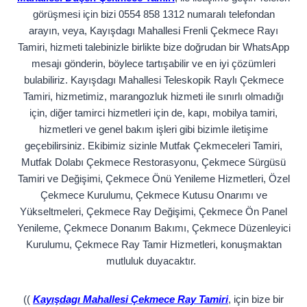
görüşmesi için bizi 0554 858 1312 numaralı telefondan
arayın, veya, Kayışdagı Mahallesi Frenli Çekmece Rayı
Tamiri, hizmeti talebinizle birlikte bize doğrudan bir WhatsApp
mesajı gönderin, böylece tartışabilir ve en iyi çözümleri
bulabiliriz. Kayışdagı Mahallesi Teleskopik Raylı Çekmece
Tamiri, hizmetimiz, marangozluk hizmeti ile sınırlı olmadığı
için, diğer tamirci hizmetleri için de, kapı, mobilya tamiri,
hizmetleri ve genel bakım işleri gibi bizimle iletişime
geçebilirsiniz. Ekibimiz sizinle Mutfak Çekmeceleri Tamiri,
Mutfak Dolabı Çekmece Restorasyonu, Çekmece Sürgüsü
Tamiri ve Değişimi, Çekmece Önü Yenileme Hizmetleri, Özel
Çekmece Kurulumu, Çekmece Kutusu Onarımı ve
Yükseltmeleri, Çekmece Ray Değişimi, Çekmece Ön Panel
Yenileme, Çekmece Donanım Bakımı, Çekmece Düzenleyici
Kurulumu, Çekmece Ray Tamir Hizmetleri, konuşmaktan
mutluluk duyacaktır.
((
Kayışdagı Mahallesi Çekmece Ray Tamiri
, için bize bir