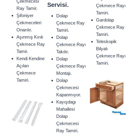
Çekmecesi
Servisi.
Çekmece Rayı
Ray Tamir.
Tamiri.
Şifoniyer
Dolap
Gardolap
Çekmeceleri
Çekmece Ray
Çekmece Ray
Onarılır.
Tamiri.
Tamiri.
Aşınmış Kırık
Dolap
Teleskopik
Çekmece Ray
Çekmece Rayı
Bilyalı
Tamir.
Takılır.
Çekmece Rayı
Kendi Kendine
Dolap
Tamiri.
Açılan
Çekmece Rayı
Çekmece
Montajı.
Tamiri.
Dolap
Çekmecesi
Kapanmıyor.
Kayışdagı
Mahallesi
Dolap
Çekmecesi
Ray Tamiri.