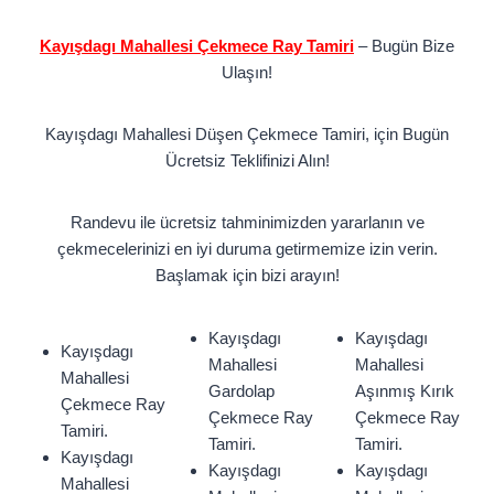
Kayışdagı Mahallesi Çekmece Ray Tamiri
– Bugün Bize
Ulaşın!
Kayışdagı Mahallesi Düşen Çekmece Tamiri, için Bugün
Ücretsiz Teklifinizi Alın!
Randevu ile ücretsiz tahminimizden yararlanın ve
çekmecelerinizi en iyi duruma getirmemize izin verin.
Başlamak için bizi arayın!
Kayışdagı
Kayışdagı
Kayışdagı
Mahallesi
Mahallesi
Mahallesi
Gardolap
Aşınmış Kırık
Çekmece Ray
Çekmece Ray
Çekmece Ray
Tamiri.
Tamiri.
Tamiri.
Kayışdagı
Kayışdagı
Kayışdagı
Mahallesi