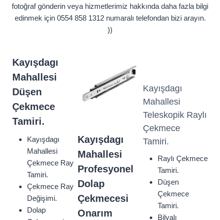
fotoğraf gönderin veya hizmetlerimiz hakkında daha fazla bilgi
edinmek için 0554 858 1312 numaralı telefondan bizi arayın.
))
Kayışdagı
Mahallesi
Kayışdagı
Düşen
Mahallesi
Çekmece
Teleskopik Raylı
Tamiri.
Çekmece
Kayışdagı
Kayışdagı
Tamiri.
Mahallesi
Mahallesi
Raylı Çekmece
Çekmece Ray
Profesyonel
Tamiri.
Tamiri.
Düşen
Dolap
Çekmece Ray
Çekmece
Çekmecesi
Değişimi.
Tamiri.
Dolap
Onarım
Bilyalı