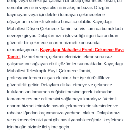
dolap veya sürekli parçalanan bir dolap çekmecesi olsun, bu
sorunlar evinizin veya ofisinizin akışını bozar. Düzgün
kaymayan veya içindekileri tutmayan çekmecelerle
uğraşmanın sürekli sıkıntısı bunaltıcı olabilir. Kayışdagı
Mahallesi Düşen Çekmece Tamiri, servisi tam da bu noktada
devreye giriyor. Dolaplarınızın işlevselliğini geri kazandıran
güvenilir bir çekmece onarım hizmeti konusunda
uzmanlaşıyoruz.
Kayışdagı Mahallesi Frenli Çekmece Rayı
Tamiri
, hizmet veren, çekmecelerinizin tekrar sorunsuz
çalışmasını sağlayan etkili çözümler sunmaktadır. Kayışdagı
Mahallesi Teleskopik Raylı Çekmece Tamiri,
profesyonellerden oluşan ekibimiz her işe dürüstlük ve
güvenilirlik getirir. Detaylara dikkat etmeye ve çekmece
kutularınızın tamamen değiştirilmesine gerek kalmadan
tamamen restore edilmesini sağlamaya kararlıyız. Verimli
onarım hizmetlerimizle hasarlı çekmecelerin stresinden ve
rahatsızlığından kaçınmanıza yardımcı olalım. Dolaplarınızı
ve çekmecelerinizi yeni gibi nasıl yapabileceğimizi keşfetmek
için bugün bizimle iletişime geçin.