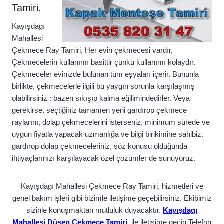
Tamiri.
Kayışdagı
Mahallesi
Çekmece Ray Tamiri, Her evin çekmecesi vardır,
Çekmecelerin kullanımı basittir çünkü kullanımı kolaydır.
Çekmeceler evinizde bulunan tüm eşyaları içerir. Bununla
birlikte, çekmecelerle ilgili bu yaygın sorunla karşılaşmış
olabilirsiniz : bazen sıkışıp kalma eğilimindedirler. Veya
gerekirse, seçtiğiniz tamamen yeni gardırop çekmece
raylarını, dolap çekmecelerini isterseniz, minimum sürede ve
uygun fiyatla yapacak uzmanlığa ve bilgi birikimine sahibiz.
gardırop dolap çekmeceleriniz, söz konusu olduğunda
ihtiyaçlarınızı karşılayacak özel çözümler de sunuyoruz.
Kayışdagı Mahallesi Çekmece Ray Tamiri, hizmetleri ve
genel bakım işleri gibi bizimle iletişime geçebilirsiniz. Ekibimiz
sizinle konuşmaktan mutluluk duyacaktır.
Kayışdagı
Mahallesi Düşen Çekmece Tamiri
, ile iletişime geçin Telefon