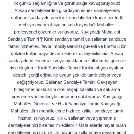
ilk günkü sağlamlığına ve görünürlüğe kavuşturuyoruz!
Ahşap sandalyelerden gıcırdayan esnek sandalyelere,
sallanan sandalyelerden kırık sandalyelere kadar her türlü
mobilya onarım ihtiyacınızda Kayışdağı Mahallesi
profesyonel çözümler sunuyoruz. Kayışdağı Mahallesi
Sandalye Tamiri ‘|’ Kırık sandalye tamiri ve sallanan sandalye
tamiri hizmetleri, favori mobilyalarınızı güvenli ve konforlu bir
şekilde kullanmaya devam ederek dinleyebilirsiniz. Ahşap
sandalyelerin esnemesi veya ayaklarının sallanması güvenlik
riski oluşturur. Kırık Sandalye Tamiri: Kırılan ahşap ayak ve
destek içeriği orijinaline uygun şekilde tamir ediyor veya
değiştiriyoruz. Sallanan Sandalye Tamiri: Gevşeyen
birleştirme noktalarını özel ahşap tutkalları ve saklama
presleme yöntemleriyle tamamen sabitliyoruz. Kayışdağı
Mahallesi Güvenilir ve Hızlı Sandalye Tamiri Kayışdağı
Mahallesi tüm mahallelerine hızlı ve kaliteli sandalye tamir
hizmeti sunuyoruz. Kırık, sallanan veya yıpranmış
sandalyelerinizi bize teslim edilebilir. Usta ellerde hayat bulan
sandalyelerinizi uzun yıllar boyunca kullanmaya devam edin!