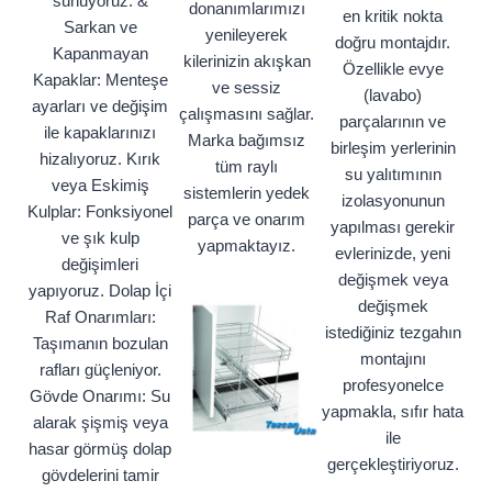
sunuyoruz: &
donanımlarımızı
en kritik nokta
Sarkan ve
yenileyerek
doğru montajdır.
Kapanmayan
kilerinizin akışkan
Özellikle evye
Kapaklar: Menteşe
ve sessiz
(lavabo)
ayarları ve değişim
çalışmasını sağlar.
parçalarının ve
ile kapaklarınızı
Marka bağımsız
birleşim yerlerinin
hizalıyoruz. Kırık
tüm raylı
su yalıtımının
veya Eskimiş
sistemlerin yedek
izolasyonunun
Kulplar: Fonksiyonel
parça ve onarım
yapılması gerekir
ve şık kulp
yapmaktayız.
evlerinizde, yeni
değişimleri
değişmek veya
yapıyoruz. Dolap İçi
değişmek
Raf Onarımları:
istediğiniz tezgahın
Taşımanın bozulan
montajını
rafları güçleniyor.
profesyonelce
Gövde Onarımı: Su
yapmakla, sıfır hata
alarak şişmiş veya
ile
hasar görmüş dolap
gerçekleştiriyoruz.
gövdelerini tamir