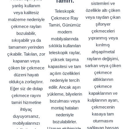
Tamiri.
sistemleri ve
yanlış kullanım
özellikle altı çöken
Teleskopik
veya kalitesiz
veya raydan çıkan
Çekmece Ray
malzeme nedeniyle
şifonyer
Tamiri, Günümüz
çekmece rayları
çekmeceleri
modern
bozulabilir,
yıpranmış veya
mobilyalarında
sıkışabilir ya da
kırılmış
sıklıkla kullanılan
tamamen yerinden
ahşap/metal
teleskopik raylar,
çıkabilir. Takılan, zor
rayların değişimi,
yüksek taşıma
kapanan veya
sarkan veya çöken
kapasitesi ve tam
çöken bir çekmece
çekmece
açılım özellikleri
düzeni hayatı
altlıklarının
nedeniyle tercih
oldukça zorlaştırır.
çekmece
edilir. Ancak aşırı
Eğer siz de dolap
kapaklarının ve
yükleme, bilyelerin
çekmece rayını
kulplarının ayarı,
bozulması veya
tamiri hizmetine
çekmecenin
montaj hataları
ihtiyaç
kasaya tam
nedeniyle
duyuyorsanız,
oturmasını
bozulabilirler.
mobilyalarınızı
sağlayan hassas
Uzman ekibimizle,