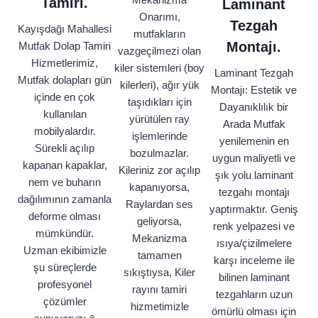
Tamiri.
Laminant
Onarımı,
Tezgah
Kayışdağı Mahallesi
mutfakların
Montajı.
Mutfak Dolap Tamiri
vazgeçilmezi olan
Hizmetlerimiz,
kiler sistemleri (boy
Laminant Tezgah
Mutfak dolapları gün
kilerleri), ağır yük
Montajı: Estetik ve
içinde en çok
taşıdıkları için
Dayanıklılık bir
kullanılan
yürütülen ray
Arada Mutfak
mobilyalardır.
işlemlerinde
yenilemenin en
Sürekli açılıp
bozulmazlar.
uygun maliyetli ve
kapanan kapaklar,
Kileriniz zor açılıp
şık yolu
laminant
nem ve buharın
kapanıyorsa,
tezgahı montajı
dağılımının zamanla
Raylardan ses
yaptırmaktır. Geniş
deforme olması
geliyorsa,
renk yelpazesi ve
mümkündür.
Mekanizma
ısıya/çizilmelere
Uzman ekibimizle
tamamen
karşı inceleme ile
şu süreçlerde
sıkıştıysa, Kiler
bilinen laminant
profesyonel
rayını tamiri
tezgahların uzun
çözümler
hizmetimizle
ömürlü olması için