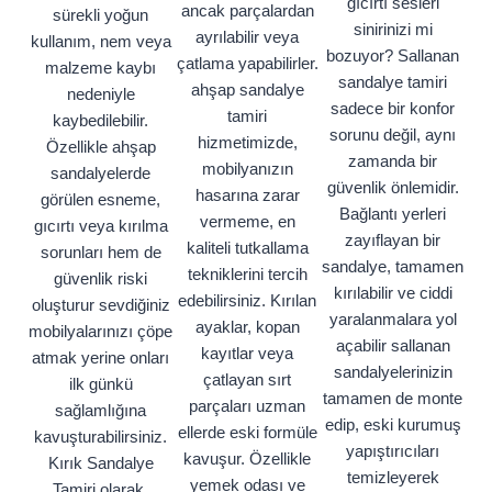
gıcırtı sesleri
ancak parçalardan
sürekli yoğun
sinirinizi mi
ayrılabilir veya
kullanım, nem veya
bozuyor? Sallanan
çatlama yapabilirler.
malzeme kaybı
sandalye tamiri
ahşap sandalye
nedeniyle
sadece bir konfor
tamiri
kaybedilebilir.
sorunu değil, aynı
hizmetimizde,
Özellikle ahşap
zamanda bir
mobilyanızın
sandalyelerde
güvenlik önlemidir.
hasarına zarar
görülen esneme,
Bağlantı yerleri
vermeme, en
gıcırtı veya kırılma
zayıflayan bir
kaliteli tutkallama
sorunları hem de
sandalye, tamamen
tekniklerini tercih
güvenlik riski
kırılabilir ve ciddi
edebilirsiniz. Kırılan
oluşturur sevdiğiniz
yaralanmalara yol
ayaklar, kopan
mobilyalarınızı çöpe
açabilir sallanan
kayıtlar veya
atmak yerine onları
sandalyelerinizin
çatlayan sırt
ilk günkü
tamamen de monte
parçaları uzman
sağlamlığına
edip, eski kurumuş
ellerde eski formüle
kavuşturabilirsiniz.
yapıştırıcıları
kavuşur. Özellikle
Kırık Sandalye
temizleyerek
yemek odası ve
Tamiri olarak,