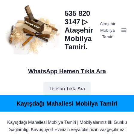
Skip
to
535 820
content
3147 ▷
Ataşehir
Ataşehir
Mobilya
Mobilya
Tamiri
Tamiri.
WhatsApp Hemen Tıkla Ara
Telefon Tıkla Ara
Kayışdağı Mahallesi Mobilya Tamiri
Kayışdağı Mahallesi Mobilya Tamiri | Mobilyalarınız İlk Günkü
Sağlamlığı Kavuşuyor! Evinizin veya ofisinizin vazgeçilmezi