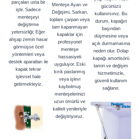
parçaları usta bir
Menteşe Ayarı ve
gücünüzü
iştir. Sadece
Değişimi, Sarkan,
kullanırsınız. Bu
menteşeyi
toplam çarpan veya
durum, kapağın
değiştirme
tam kapanmayan
başından
yetersizliği; Eğer
kapaklar için
düşmesine veya
ahşap zemin hasar
profesyonel
açık durmamasına
görmüşse özel
menteşe
neden olur. Dolap
yöntemleri veya
hassasiyeti
kapağı amortisörü
destek aparatları ile
uyguluyor. Eski
tamiri ve değişim
kapak tekrar
kırık paslanmış
hizmetimizle,
işlevsel hale
veya işlevi
güvenli kullanım
getirmekteyiz.
kaybolmuş
sağlanır.
menteşelerinizi
uzun ömürlü ve
kaliteli yenileriyle
değiştiriyoruz.