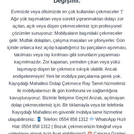
Değişimi.
Evimizde veya ofisimizde en çok kullanılan çekmeceler ‘|’
Ağır yük taşımaktan veya sürekli yıpranmaktan dolayı zor
açılan, açık veya düşen çekmeceleriniz için profesyonel
çözümler sunuyoruz: Mobilyaların başındaki çekmeceler
gelir. Mutfak dolapları, çalışma masaları ve şifonyerler. Gün
içinde onlarca kez açılıp kapattığımız bu parçaların aşınması,
takılması veya ray kırılması gibi sorunların yaşanması
kaçınılmazdır. Zor kapanan, yerinden çıkan veya yükü
taşımayıp düşen bir çekmece sıkışık olabilir. Ancak
endişelenmeyin! Yeni bir mobilya parçalarına gerek yok.
Kayışdağı Mahallesi Dolap Çekmece Ray Tamiri hizmetimiz
ile mobilyalarınızı ilk gün konforuna ve sağlamlığına
kavuşturuyoruz. Bizimle İletişime Geçin! Arızalı, açılmayan
dolap çekmeceleriniz için. Bir tıklamayla veya bir telefonla
Kayışdağı Mahallesi en güvenilir mobilya tamir hizmetine
ulaşabilirsiniz.
Telefon: 0554 858 1312
WhatsApp Hızlı
Hat: 0554 858 1312 ( Bozuk çekmecenizin fotoğraf veya
videolarını atarak hızlı fiyat alabilirsiniz!)
Çalışma Günleri