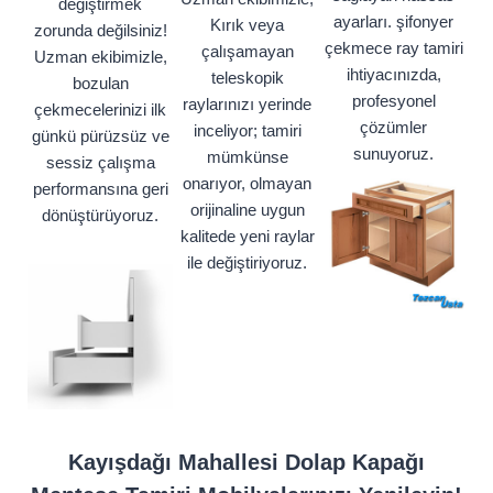
değiştirmek
ayarları. şifonyer
Kırık veya
zorunda değilsiniz!
çekmece ray tamiri
çalışamayan
Uzman ekibimizle,
ihtiyacınızda,
teleskopik
bozulan
profesyonel
raylarınızı yerinde
çekmecelerinizi ilk
çözümler
inceliyor; tamiri
günkü pürüzsüz ve
sunuyoruz.
mümkünse
sessiz çalışma
onarıyor, olmayan
performansına geri
orijinaline uygun
dönüştürüyoruz.
kalitede yeni raylar
ile değiştiriyoruz.
Kayışdağı Mahallesi Dolap Kapağı