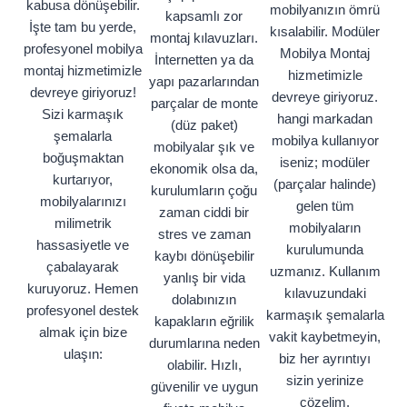
kabusa dönüşebilir.
mobilyanızın ömrü
kapsamlı zor
İşte tam bu yerde,
kısalabilir. Modüler
montaj kılavuzları.
profesyonel mobilya
Mobilya Montaj
İnternetten ya da
montaj hizmetimizle
hizmetimizle
yapı pazarlarından
devreye giriyoruz!
devreye giriyoruz.
parçalar de monte
Sizi karmaşık
hangi markadan
(düz paket)
şemalarla
mobilya kullanıyor
mobilyalar şık ve
boğuşmaktan
iseniz; modüler
ekonomik olsa da,
kurtarıyor,
(parçalar halinde)
kurulumların çoğu
mobilyalarınızı
gelen tüm
zaman ciddi bir
milimetrik
mobilyaların
stres ve zaman
hassasiyetle ve
kurulumunda
kaybı dönüşebilir
çabalayarak
uzmanız. Kullanım
yanlış bir vida
kuruyoruz. Hemen
kılavuzundaki
dolabınızın
profesyonel destek
karmaşık şemalarla
kapakların eğrilik
almak için bize
vakit kaybetmeyin,
durumlarına neden
ulaşın:
biz her ayrıntıyı
olabilir. Hızlı,
sizin yerinize
güvenilir ve uygun
çözelim.