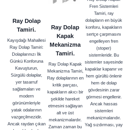
Fren Sistemleri
Tamiri, ray
Ray Dolap
dolapların en büyük
Ray Dolap
konforu, kapakların
Tamiri.
sertçe çarpmasını
Kapak
Kayışdağı Mahallesi
engelleyen fren
Mekanizma
Ray Dolap Tamiri:
(stoper)
Tamiri.
Dolaplarınızı İlk
sistemleridir. Bu
Günkü Konforuna
sistemler sayesinde
Ray Dolap Kapak
Kavuşturun,
kapaklar kapanır ve
Mekanizma Tamiri,
Sürgülü dolaplar,
hem gürültü önlenir
Ray dolaplarının en
yer tasarruf
hem de dolap
kritik parçası,
sağlamaları ve
gövdesinin zarar
kapakların akıcı bir
modern
görmesi engellenir.
şekilde hareket
görünümleriyle
Ancak hassas
etmesini sağlayan
yatak odalarının
sistemleri
alt ve üst
vazgeçilmezidir.
mekanizmalarıdır.
mekanizmalardır.
Ancak raydan çıkan
Yağ sızdırması, yay
Zaman zaman bu