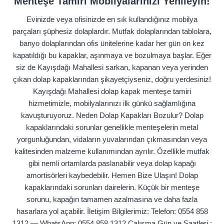
Menteşe Tamiri Mobilyalarınızı Yenileyin!
Evinizde veya ofisinizde en sık kullandığınız mobilya
parçaları şüphesiz dolaplardır. Mutfak dolaplarından tablolara,
banyo dolaplarından ofis ünitelerine kadar her gün on kez
kapatıldığı bu kapaklar, aşınmaya ve bozulmaya başlar. Eğer
siz de Kayışdağı Mahallesi sarkan, kapanan veya yerinden
çıkan dolap kapaklarından şikayetçiyseniz, doğru yerdesiniz!
Kayışdağı Mahallesi dolap kapak menteşe tamiri
hizmetimizle, mobilyalarınızı ilk günkü sağlamlığına
kavuşturuyoruz. Neden Dolap Kapakları Bozulur? Dolap
kapaklarındaki sorunlar genellikle menteşelerin metal
yorgunluğundan, vidaların yuvalarından çıkmasından veya
kalitesinden malzeme kullanımından ayrılır. Özellikle mutfak
gibi nemli ortamlarda paslanabilir veya dolap kapağı
amortisörleri kaybedebilir. Hemen Bize Ulaşın! Dolap
kapaklarındaki sorunları dairelerin. Küçük bir menteşe
sorunu, kapağın tamamen azalmasına ve daha fazla
hasarlara yol açabilir. İletişim Bilgilerimiz: Telefon: 0554 858
1312 — WhatsApp: 0554 858 1312 Çalışma Gün ve Saatleri :