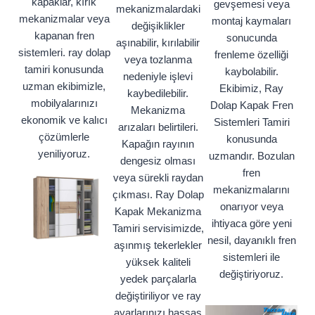
kapaklar, kırık
gevşemesi veya
mekanizmalardaki
mekanizmalar veya
montaj kaymaları
değişiklikler
kapanan fren
sonucunda
aşınabilir, kırılabilir
sistemleri. ray dolap
frenleme özelliği
veya tozlanma
tamiri konusunda
kaybolabilir.
nedeniyle işlevi
uzman ekibimizle,
Ekibimiz, Ray
kaybedilebilir.
mobilyalarınızı
Dolap Kapak Fren
Mekanizma
ekonomik ve kalıcı
Sistemleri Tamiri
arızaları belirtileri.
çözümlerle
konusunda
Kapağın rayının
yeniliyoruz.
uzmandır. Bozulan
dengesiz olması
fren
veya sürekli raydan
mekanizmalarını
çıkması. Ray Dolap
onarıyor veya
Kapak Mekanizma
ihtiyaca göre yeni
Tamiri servisimizde,
nesil, dayanıklı fren
aşınmış tekerlekler
sistemleri ile
yüksek kaliteli
değiştiriyoruz.
yedek parçalarla
değiştiriliyor ve ray
ayarlarınızı hassas