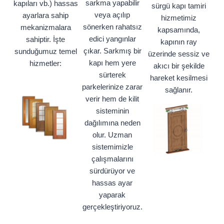
sarkma yapabilir
kapıları vb.) hassas
sürgü kapı tamiri
veya açılıp
ayarlara sahip
hizmetimiz
sönerken rahatsız
mekanizmalara
kapsamında,
edici yangınlar
sahiptir. İşte
kapının ray
çıkar. Sarkmış bir
sunduğumuz temel
üzerinde sessiz ve
kapı hem yere
hizmetler:
akıcı bir şekilde
sürterek
hareket kesilmesi
parkelerinize zarar
sağlanır.
verir hem de kilit
sisteminin
dağılımına neden
olur. Uzman
sistemimizle
çalışmalarını
sürdürüyor ve
hassas ayar
yaparak
gerçekleştiriyoruz.