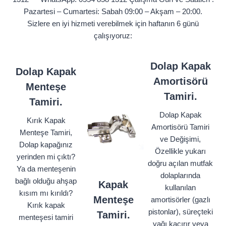
Pazartesi – Cumartesi: Sabah 09:00 – Akşam – 20:00.
Sizlere en iyi hizmeti verebilmek için haftanın 6 günü
çalışıyoruz:
Dolap Kapak
Dolap Kapak
Amortisörü
Menteşe
Tamiri.
Tamiri.
Dolap Kapak
Kırık Kapak
Amortisörü Tamiri
Menteşe Tamiri,
ve Değişimi,
Dolap kapağınız
Özellikle yukarı
yerinden mi çıktı?
doğru açılan mutfak
Ya da menteşenin
dolaplarında
bağlı olduğu ahşap
Kapak
kullanılan
kısım mı kırıldı?
Menteşe
amortisörler (gazlı
Kırık kapak
pistonlar), süreçteki
Tamiri.
menteşesi tamiri
yağı kaçırır veya