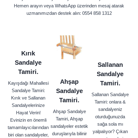
Hemen arayın veya WhatsApp üzerinden mesaj atarak
uzmanımızdan destek alın: 0554 858 1312
Kırık
Sandalye
Sallanan
Tamiri.
Sandalye
Ahşap
Tamiri.
Kayışdağı Mahallesi
Sandalye
Sandalye Tamiri:
Sallanan Sandalye
Kırık ve Sallanan
Tamiri.
Tamiri: onlara &
Sandalyelerinize
sandalyeniz
Ahşap Sandalye
Hayat Verin!
oturduğunuzda
Tamiri, Ahşap
Evinizin en önemli
sağa sola mı
sandalyeler estetik
tamamlayıcılarından
yalpalıyor? Çıkan
duruşlarıyla bilinir
biri olan sandalyeler,