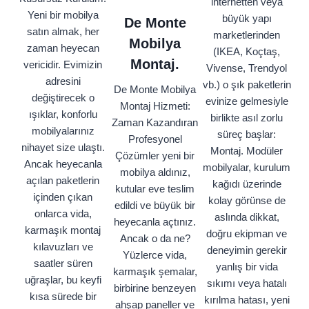
internetten veya
Yeni bir mobilya
büyük yapı
De Monte
satın almak, her
marketlerinden
Mobilya
zaman heyecan
(IKEA, Koçtaş,
Montaj.
vericidir. Evimizin
Vivense, Trendyol
adresini
vb.) o şık paketlerin
De Monte Mobilya
değiştirecek o
evinize gelmesiyle
Montaj Hizmeti:
ışıklar, konforlu
birlikte asıl zorlu
Zaman Kazandıran
mobilyalarınız
süreç başlar:
Profesyonel
nihayet size ulaştı.
Montaj. Modüler
Çözümler yeni bir
Ancak heyecanla
mobilyalar, kurulum
mobilya aldınız,
açılan paketlerin
kağıdı üzerinde
kutular eve teslim
içinden çıkan
kolay görünse de
edildi ve büyük bir
onlarca vida,
aslında dikkat,
heyecanla açtınız.
karmaşık montaj
doğru ekipman ve
Ancak o da ne?
kılavuzları ve
deneyimin gerekir
Yüzlerce vida,
saatler süren
yanlış bir vida
karmaşık şemalar,
uğraşlar, bu keyfi
sıkımı veya hatalı
birbirine benzeyen
kısa sürede bir
kırılma hatası, yeni
ahşap paneller ve