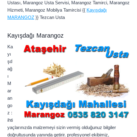
Ustası, Marangoz Usta Servisi, Marangoz Tamirci, Marangoz
Hizmeti, Marangoz Mobilya Tamircisi {{
Kayışdağı
MARANGOZ
}} Tezcan Usta
Kayışdağı Marangoz
Ka
yı
şd
ağ
ı
M
ar
an
go
z :
ihti
yaçlarınızda malzemeyi sizin vermiş olduğunuz bilgiler
doğrultusunda yanında getirir. profesyonel ekibimiz,