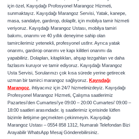
için özel, Kayışdağı Profosyonel Marangoz Hizmeti,
sunmaktayız. Kayışdağı Marangoz Servisi, Yatak, kanepe,
masa, sandalye, gardırop, dolapllr, için mobilya tamir hizmeti
veriyoruz. Kayışdağı Marangoz Ustası, mobilya tamiri
bakımı, onarımı ve 40 yıllık deneyime sahip olan
tamircilerimiz yetenekli, profesyonel ustlrır. Ayrıca yatak
onarımı, gardırop onarımı ve kapı kilitleri onarımı da
yapabiliriz. Dolapları, kitaplıkları, ahşap tezgahları ve daha
fazlasını kuruyor ve tamir ediyoruz. Kayışdağı Marangoz
Usta Servisi, Sorularınızı çok kısa sürede yerine getirecek
uzman bir tamirci marangoz sağlıyoruz.
Kayışdağı
Marangoz
, ihtiyacınız için 24/7 hizmetinizdeyiz. Kayışdağı
Profesyonel Marangoz Hizmeti, Çalışma saatlerimiz
Pazartesi’den Cumartesi’ye 09:00 – 20:00 Cumartesi’ 09:00 –
18:00 saatleri arasındadır. iş saatlerimiz içerisinde lütfen
bizimle iletişime geçmekten çekinmeyin. Kayışdağı
Marangoz Ustası – 0554 858 1312, Numaralı Telefondan Bizi
Arayabilir WhatsApp Mesaj Gönderebilirsiniz.