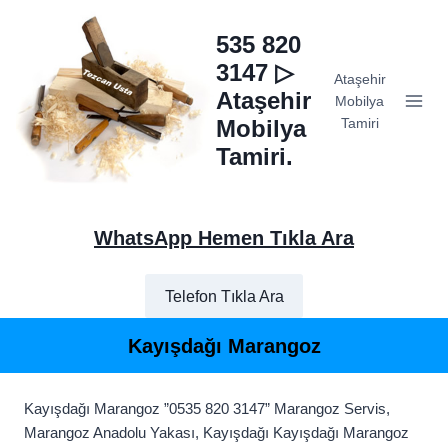
Skip
to
535 820
content
3147 ▷
Ataşehir
Ataşehir
Mobilya
Mobilya
Tamiri
Tamiri.
WhatsApp Hemen Tıkla Ara
Telefon Tıkla Ara
Kayışdağı Marangoz
Kayışdağı Marangoz ”0535 820 3147” Marangoz Servis,
Marangoz Anadolu Yakası, Kayışdağı Kayışdağı Marangoz