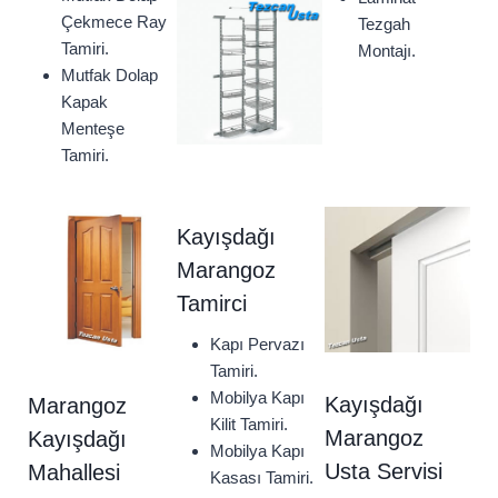
Çekmece Ray
Tezgah
Tamiri.
Montajı.
Mutfak Dolap
Kapak
Menteşe
Tamiri.
Kayışdağı
Marangoz
Tamirci
Kapı Pervazı
Tamiri.
Mobilya Kapı
Kayışdağı
Marangoz
Kilit Tamiri.
Marangoz
Kayışdağı
Mobilya Kapı
Usta Servisi
Mahallesi
Kasası Tamiri.