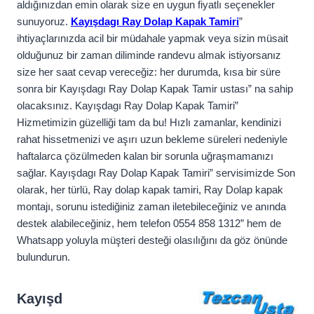
aldığınızdan emin olarak size en uygun fiyatlı seçenekler
sunuyoruz.
Kayışdagı Ray Dolap Kapak Tamiri
”
ihtiyaçlarınızda acil bir müdahale yapmak veya sizin müsait
olduğunuz bir zaman diliminde randevu almak istiyorsanız
size her saat cevap vereceğiz: her durumda, kısa bir süre
sonra bir Kayışdagı Ray Dolap Kapak Tamir ustası” na sahip
olacaksınız. Kayışdagı Ray Dolap Kapak Tamiri”
Hizmetimizin güzelliği tam da bu! Hızlı zamanlar, kendinizi
rahat hissetmenizi ve aşırı uzun bekleme süreleri nedeniyle
haftalarca çözülmeden kalan bir sorunla uğraşmamanızı
sağlar. Kayışdagı Ray Dolap Kapak Tamiri” servisimizde Son
olarak, her türlü, Ray dolap kapak tamiri, Ray Dolap kapak
montajı, sorunu istediğiniz zaman iletebileceğiniz ve anında
destek alabileceğiniz, hem telefon 0554 858 1312” hem de
Whatsapp yoluyla müşteri desteği olasılığını da göz önünde
bulundurun.
Kayışd