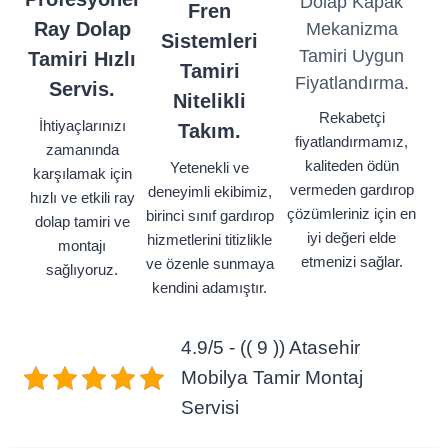
Dolap Kapak
Fren
Ray Dolap
Mekanizma
Sistemleri
Tamiri Uygun
Tamiri Hızlı
Tamiri
Fiyatlandırma.
Servis.
Nitelikli
Rekabetçi
İhtiyaçlarınızı
Takım.
fiyatlandırmamız,
zamanında
kaliteden ödün
Yetenekli ve
karşılamak için
vermeden gardırop
deneyimli ekibimiz,
hızlı ve etkili ray
çözümleriniz için en
birinci sınıf gardırop
dolap tamiri ve
iyi değeri elde
hizmetlerini titizlikle
montajı
etmenizi sağlar.
ve özenle sunmaya
sağlıyoruz.
kendini adamıştır.
4.9/5 - (( 9 )) Atasehir
Mobilya Tamir Montaj
Servisi