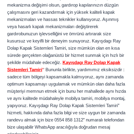
mekanizma değişimi olsun, gardırop kapılarınızın düzgün
çalışmasını geri kazandırmak için yüksek kaliteli kapak
mekanizmaları ve hassas teknikler kullanıyoruz. Aşınmış
veya hasarlı kapak mekanizmaları değiştirerek
gardırobunuzun işlevselliğini ve ömrünü artırarak size
kusursuz ve keyifli bir deneyim sunuyoruz. Kayışdagı Ray
Dolap Kapak Sistemleri Tamiri, size mümkün olan en kısa
sürede gerçekten olağanüstü bir hizmet sunmak için hızlı bir
şekilde müdahale edeceğiz.
Kayışdagı Ray Dolap Kapak
Sistemleri Tamiri
‘
‘ Bununla birlikte, yardımımız eksiksizdir :
sadece tüm bölgeyi kapsamakla kalmıyoruz, aynı zamanda
optimum kapsamayı uygulamak ve mümkün olan daha fazla
müşteriyi memnun etmek için bunu her mahallede aynı hızda
ve aynı kalitede müdahaleyle mobilya tamiri, mobilya montaj,
yapıyoruz. Kayışdagı Ray Dolap Kapak Sistemleri Tamiri”
hizmeti, hakkında daha fazla bilgi ve size uygun bir zamanda
randevu almak için bize 0554 858 1312” numaralı telefondan
bize ulaşabilir WhatsApp aracılığıyla doğrudan mesaj