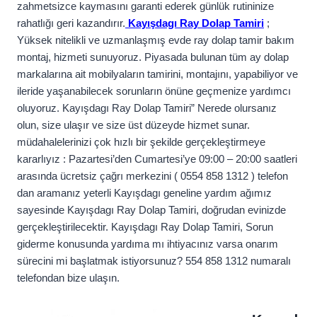
zahmetsizce kaymasını garanti ederek günlük rutininize
rahatlığı geri kazandırır.
Kayışdagı Ray Dolap Tamiri
;
Yüksek nitelikli ve uzmanlaşmış evde ray dolap tamir bakım
montaj, hizmeti sunuyoruz. Piyasada bulunan tüm ay dolap
markalarına ait mobilyaların tamirini, montajını, yapabiliyor ve
ileride yaşanabilecek sorunların önüne geçmenize yardımcı
oluyoruz. Kayışdagı Ray Dolap Tamiri” Nerede olursanız
olun, size ulaşır ve size üst düzeyde hizmet sunar.
müdahalelerinizi çok hızlı bir şekilde gerçekleştirmeye
kararlıyız : Pazartesi’den Cumartesi’ye 09:00 – 20:00 saatleri
arasında ücretsiz çağrı merkezini ( 0554 858 1312 ) telefon
dan aramanız yeterli Kayışdagı geneline yardım ağımız
sayesinde Kayışdagı Ray Dolap Tamiri, doğrudan evinizde
gerçekleştirilecektir. Kayışdagı Ray Dolap Tamiri, Sorun
giderme konusunda yardıma mı ihtiyacınız varsa onarım
sürecini mi başlatmak istiyorsunuz? 554 858 1312 numaralı
telefondan bize ulaşın.