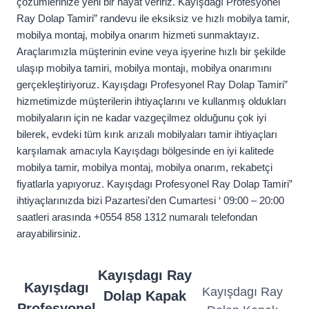
çözümlerinize yeni bir hayat veririz. Kayışdagı Profesyonel
Ray Dolap Tamiri” randevu ile eksiksiz ve hızlı mobilya tamir,
mobilya montaj, mobilya onarım hizmeti sunmaktayız.
Araçlarımızla müşterinin evine veya işyerine hızlı bir şekilde
ulaşıp mobilya tamiri, mobilya montajı, mobilya onarımını
gerçekleştiriyoruz. Kayışdagı Profesyonel Ray Dolap Tamiri”
hizmetimizde müşterilerin ihtiyaçlarını ve kullanmış oldukları
mobilyaların için ne kadar vazgeçilmez olduğunu çok iyi
bilerek, evdeki tüm kırık arızalı mobilyaları tamir ihtiyaçları
karşılamak amacıyla Kayışdagı bölgesinde en iyi kalitede
mobilya tamir, mobilya montaj, mobilya onarım, rekabetçi
fiyatlarla yapıyoruz. Kayışdagı Profesyonel Ray Dolap Tamiri”
ihtiyaçlarınızda bizi Pazartesi’den Cumartesi ‘ 09:00 – 20:00
saatleri arasında +0554 858 1312 numaralı telefondan
arayabilirsiniz.
Kayışdagı Ray
Kayışdagı
Kayışdagı Ray
Dolap Kapak
Profesyonel