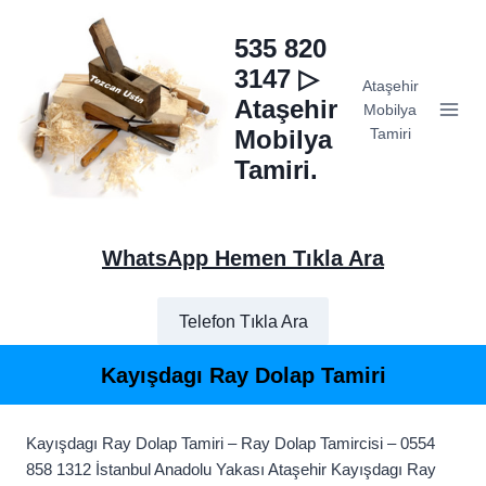
Skip
to
535 820
content
3147 ▷
Ataşehir
Ataşehir
Mobilya
Mobilya
Tamiri
Tamiri.
WhatsApp Hemen Tıkla Ara
Telefon Tıkla Ara
Kayışdagı Ray Dolap Tamiri
Kayışdagı Ray Dolap Tamiri – Ray Dolap Tamircisi – 0554
858 1312 İstanbul Anadolu Yakası Ataşehir Kayışdagı Ray