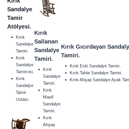
Kırık
Sandalye
Tamir
Atölyesi.
Kırık
Kırık
Sallanan
Sandalye
Kırık Gıcırdayan Sandal
Sandalye
Tamiri.
Tamiri.
Kırık
Tamiri.
Sandalye
Kırık Eski Sandalye Tamiri.
Kırık
Tamircisi.
Kırık Tahta Sandalye Tamiri.
Sandalye
Kırık
Kırık Ahşap Sandalye Ayak Tami
Tamiri.
Sandalye
Kırık
Tamir
Masif
Ustası.
Sandalye
Tamiri.
Kırık
Ahşap