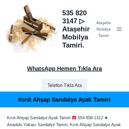
Skip
to
535 820
content
3147 ▷
Ataşehir
Ataşehir
Mobilya
Mobilya
Tamiri
Tamiri.
WhatsApp Hemen Tıkla Ara
Telefon Tıkla Ara
Kırık Ahşap Sandalye Ayak Tamiri
Kırık Ahşap Sandalye Ayak Tamiri
554 858 1312 ★
Anadolu Yakası Sandalye Tamiri, Kırık Ahşap Sandalye Ayak