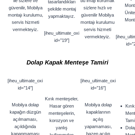
ile sizlere ve
bu imajı korumak
tasarlandıkları
Monta
güvenilir, Mobilya
sizlere hızlı ve
şekilde montaj
Ünite
montajı kurulumu,
güvenilir Mobilya
yapmaktayız.
Mont
servis hizmeti
montajı kurulumu
vermekteyiz.
servis hizmeti
[iheu_ultimate_oxi
vermekteyiz.
[iheu_ult
id=”19″]
id=”
Dolap Kapak Menteşe Tamiri
[iheu_ultimate_oxi
[iheu_ultimate_oxi
id=”14″]
id=”16″]
Kırık menteşeler,
Mobilya dolap
Mobilya dolap
Hasar gören
Kırık
kapağın düzgün
kapaklarının
menteşelerin,
Men
açılmaması,
açılış
korozyon ve
Tamir
açıldığında
yapamaması,
yanlış
Dola
kapanmaması
bazen açılıp
kullanımdan
Men