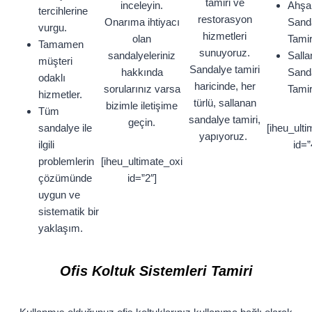
tamiri ve
inceleyin.
Ahşa
tercihlerine
restorasyon
Onarıma ihtiyacı
Sand
vurgu.
hizmetleri
olan
Tamir
Tamamen
sunuyoruz.
sandalyeleriniz
Salla
müşteri
Sandalye tamiri
hakkında
Sand
odaklı
haricinde, her
sorularınız varsa
Tamir
hizmetler.
türlü, sallanan
bizimle iletişime
Tüm
sandalye tamiri,
geçin.
sandalye ile
[iheu_ulti
yapıyoruz.
ilgili
id=”
problemlerin
[iheu_ultimate_oxi
çözümünde
id=”2″]
uygun ve
sistematik bir
yaklaşım.
Ofis Koltuk Sistemleri Tamiri