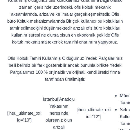
Kullanmış olduğunuz ofis koltuklarınız kullanıma bağlı olarak
zaman içerisinde üzerindeki, ofis koltuk mekanik
aksamlarında, ariza ve kırılmalar gerçekleşmektedir. Ofis
büro Koltuk mekanizmalarında Bir çok kullanıcı bu koltukların
tamir edilmediğini düşünmektedir arızalı ofis büro koltukları
kullanım suresi ne olursa olsun en ekonomik şekilde Ofis
koltuk mekanizma tekerlek tamirini onarımını yapıyoruz.
Ofis Koltuk Tamiri Kullanmış Olduğumuz Yedek Parçalarımız
belli belirsiz bir fark gösterebilir ancak bununla birlikte Yedek
Parçalarımız 100 % orijinaldir ve orijinal, kendi üretici firma
tarafından üretilmiştir.
Müdü
İstanbul’ Anadolu
Tamir
Yakasının
[iheu_ultimate_oxi
Sekre
[iheu_ultimate_oxi
neresinde
id=”12″]
Koltu
id=”10″]
olursanız olun
Tamir
arızalı