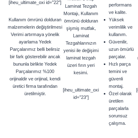
[iheu_ultimate_oxi id=”22″]
performans
Laminat Tezgah
ve kalite.
Montajı, Kullanım
Kullanım ömrünü dolduran
Yüksek
ömrünü dolduran
malzemelerin değiştirilmesi
verimlilik ve
şişmiş mutfak,
Verimi artırmaya yönelik
kullanım.
Laminat
ayarlama Yedek
Güvenilir,
Tezgahlarınızın
Parçalarımız belli belirsiz
uzun ömürlü
yenisi ile değişimi
bir fark gösterebilir ancak
parçalar.
laminat tezgah
bununla birlikte Yedek
Hızlı parça
üzeri fırın yeri
Parçalarımız %100
temini ve
kesimi.
orijinaldir ve orijinal, kendi
güvenli
üretici firma tarafından
montaj.
[iheu_ultimate_oxi
üretilmiştir.
Özel olarak
id=”23″]
üretilen
parçalarla
sorunsuz
çalışma.