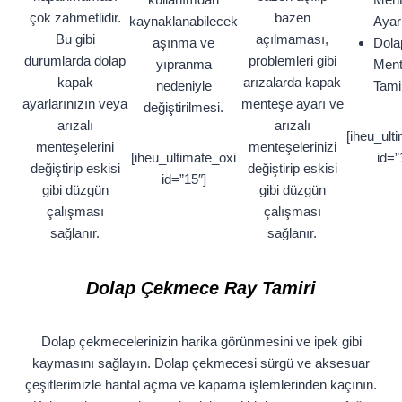
çok zahmetlidir.
bazen
kaynaklanabilecek
Ayar
Bu gibi
açılmaması,
aşınma ve
Dola
durumlarda dolap
problemleri gibi
yıpranma
Men
kapak
arızalarda kapak
nedeniyle
Tamir
ayarlarınızın veya
menteşe ayarı ve
değiştirilmesi.
arızalı
arızalı
[iheu_ult
menteşelerini
menteşelerinizi
[iheu_ultimate_oxi
id=”
değiştirip eskisi
değiştirip eskisi
id=”15″]
gibi düzgün
gibi düzgün
çalışması
çalışması
sağlanır.
sağlanır.
Dolap Çekmece Ray Tamiri
Dolap çekmecelerinizin harika görünmesini ve ipek gibi
kaymasını sağlayın. Dolap çekmecesi sürgü ve aksesuar
çeşitlerimizle hantal açma ve kapama işlemlerinden kaçının.