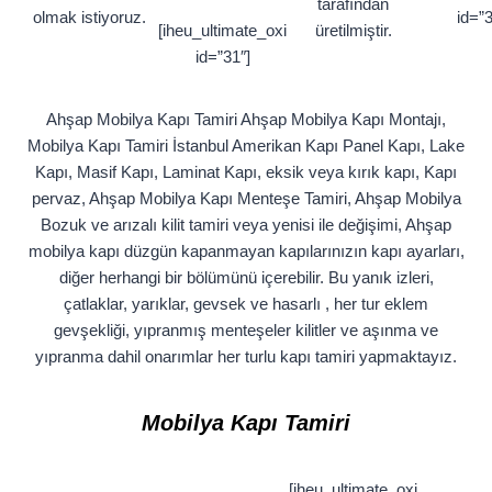
tarafından
olmak istiyoruz.
id=”3
[iheu_ultimate_oxi
üretilmiştir.
id=”31″]
Ahşap Mobilya Kapı Tamiri Ahşap Mobilya Kapı Montajı,
Mobilya Kapı Tamiri İstanbul Amerikan Kapı Panel Kapı, Lake
Kapı, Masif Kapı, Laminat Kapı, eksik veya kırık kapı, Kapı
pervaz, Ahşap Mobilya Kapı Menteşe Tamiri, Ahşap Mobilya
Bozuk ve arızalı kilit tamiri veya yenisi ile değişimi, Ahşap
mobilya kapı düzgün kapanmayan kapılarınızın kapı ayarları,
diğer herhangi bir bölümünü içerebilir. Bu yanık izleri,
çatlaklar, yarıklar, gevsek ve hasarlı , her tur eklem
gevşekliği, yıpranmış menteşeler kilitler ve aşınma ve
yıpranma dahil onarımlar her turlu kapı tamiri yapmaktayız.
Mobilya Kapı
Tamiri
[iheu_ultimate_oxi