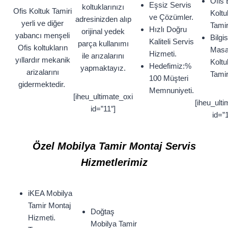
Ofis 
Eşsiz Servis
koltuklarınızı
Ofis Koltuk Tamiri
Koltu
ve Çözümler.
adresinizden alıp
yerli ve diğer
Tamir
Hızlı Doğru
orijinal yedek
yabancı menşeli
Bilgi
Kaliteli Servis
parça kullanımı
Ofis koltukların
Masa
Hizmeti.
ile arızalarını
yıllardır mekanik
Koltu
Hedefimiz:%
yapmaktayız.
arizalarını
Tamir
100 Müşteri
gidermektedir.
Memnuniyeti.
[iheu_ultimate_oxi
[iheu_ulti
id=”11″]
id=”1
Özel Mobilya Tamir Montaj Servis
Hizmetlerimiz
iKEA Mobilya
Tamir Montaj
Doğtaş
Hizmeti.
Mobilya Tamir