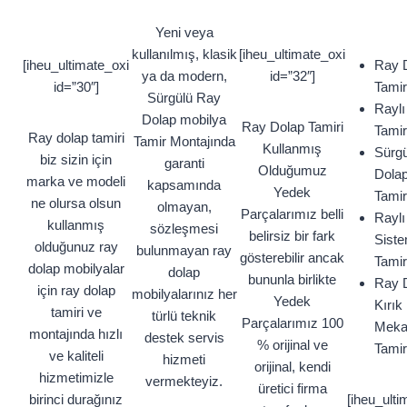
Yeni veya
kullanılmış, klasik
[iheu_ultimate_oxi
[iheu_ultimate_oxi
Ray 
ya da modern,
id=”32″]
id=”30″]
Tamir
Sürgülü Ray
Raylı
Dolap mobilya
Ray Dolap Tamiri
Tamir
Ray dolap tamiri
Tamir Montajında
Kullanmış
Sürgü
biz sizin için
garanti
Olduğumuz
Dola
marka ve modeli
kapsamında
Yedek
Tamir
ne olursa olsun
olmayan,
Parçalarımız belli
Raylı
kullanmış
sözleşmesi
belirsiz bir fark
Siste
olduğunuz ray
bulunmayan ray
gösterebilir ancak
Tamir
dolap mobilyalar
dolap
bununla birlikte
Ray 
için ray dolap
mobilyalarınız her
Yedek
Kırık
tamiri ve
türlü teknik
Parçalarımız 100
Meka
montajında hızlı
destek servis
% orijinal ve
Tamir
ve kaliteli
hizmeti
orijinal, kendi
hizmetimizle
vermekteyiz.
üretici firma
birinci durağınız
[iheu_ulti