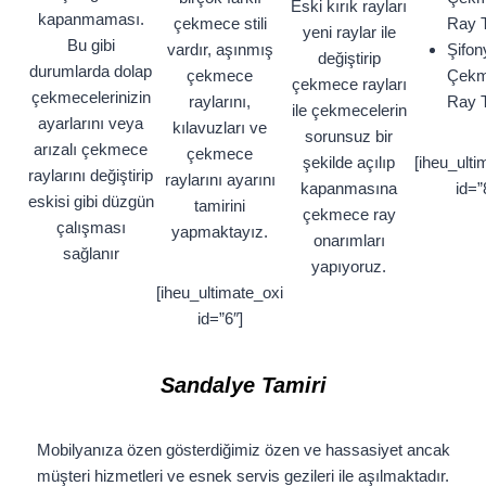
Eski kırık rayları
kapanmaması.
çekmece stili
Ray T
yeni raylar ile
Bu gibi
vardır, aşınmış
Şifon
değiştirip
durumlarda dolap
çekmece
Çek
çekmece rayları
çekmecelerinizin
raylarını,
Ray T
ile çekmecelerin
ayarlarını veya
kılavuzları ve
sorunsuz bir
arızalı çekmece
çekmece
şekilde açılıp
[iheu_ulti
raylarını değiştirip
raylarını ayarını
kapanmasına
id=”
eskisi gibi düzgün
tamirini
çekmece ray
çalışması
yapmaktayız.
onarımları
sağlanır
yapıyoruz.
[iheu_ultimate_oxi
id=”6″]
Sandalye Tamiri
Mobilyanıza özen gösterdiğimiz özen ve hassasiyet ancak
müşteri hizmetleri ve esnek servis gezileri ile aşılmaktadır.