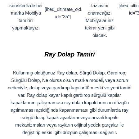
servisimizde her
fazlasını
[iheu_ulti
[iheu_ultimate_oxi
marka Mobilya
onaracağız.
id=”3
id=”35″]
tamirini
Mobilyalarınız
yapmaktayız.
tekrar yeni gibi
olacak.
Ray Dolap Tamiri
Kullanmış olduğunuz Ray dolap, Sürgü Dolap, Gardırop,
Sürgülü Dolap, Ne olursa olsun marka modeli, veya sorun
nedeniyle, dolap veya gardırop kapılar tüm eski ve yeni tamiri
var. Ray dolap kayar kapılı gardırop sürgülü kapılar
kapaklarının çalışmaması ray dolap kapaklarınızın düzgün
açılmaması açıldığında kapanmaması gibi durumlarda ray
sürgü dolap kapak ayarlarını veya arızalı kapak
mekanizmaları veya rayların orijinal yedek parçalar ile
değiştirip eskisi gibi düzgün çalışması sağlanır.