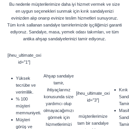
Bu nedenle müşterilerimize daha iyi hizmet vermek ve size
en uygun seçenekleri sunmak için kırık sandalyenizi
evinizden alıp onarıp evinize teslim hizmetleri sunuyoruz.
Tüm kırık sallanan sandalye tamirlerimizde işçiliğimizi garanti
ediyoruz. Sandalye, masa, yemek odası takımları, ve tüm
antika ahşap sandalyelerinizi tamir ediyoruz.
[iheu_ultimate_oxi
id=”1″]
Ahşap sandalye
Yüksek
tamir,
tecrübe ve
ihtiyaçlarınız
Kırık
verimlilik.
[iheu_ultimate_oxi
konusunda size
Sand
% 100
id=”3″]
yardımcı olup
Tamir
müşteri
olmayacağımızı
Masi
memnuniyeti.
müşterilerimize
görmek için
Sand
Müşteri
tam bir sandalye
hizmetlerimizi
Tamir
görüş ve