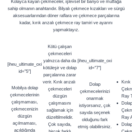
Kolayca kayan çekmeceler, işlevsel bir banyo ve mutfağa
sahip olmanın anahtarıdır. Bilyalı çekmece kızakları ve sürgü
aksesuarlarından döner raflara ve çekmece parçalarına
kadar, kırık arızalı çekmece ray tamiri ve ayarını
yapmaktayız.
Kötü çalışan
çekmeceleri
yalnızca daha da
[iheu_ultimate_oxi
[iheu_ultimate_oxi
kötüleşir ve dolap
id=”7″]
id=”5″]
parçalarına zarar
verir. Kırık arızalı
Kırık
Dolap
Mobilya dolap
çekmeceleri
Çek
çekmecelerinizi
çekmecelerinin
düzgün
Ray T
onarmak
çalışmaması,
çalışmasını
Dola
istiyorsanız, çok
çekmecenizin
sağlamak için
Çek
sayıda seçenek
düzgün
düzeltilmelidir.
Ray A
olduğunu fark
açılmaması,
Çok sayıda,
Dola
etmiş olabilirsiniz.
açıldığında
birçok farklı
Çek