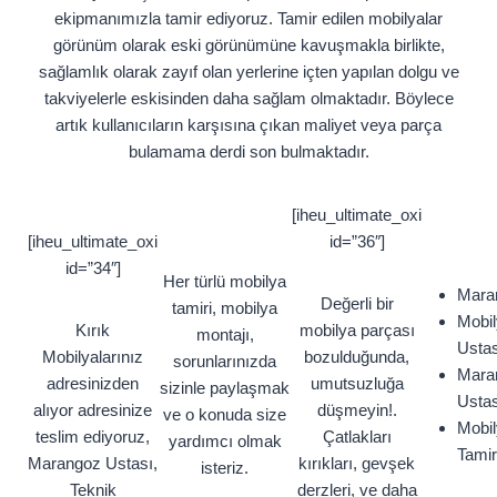
ekipmanımızla tamir ediyoruz. Tamir edilen mobilyalar
görünüm olarak eski görünümüne kavuşmakla birlikte,
sağlamlık olarak zayıf olan yerlerine içten yapılan dolgu ve
takviyelerle eskisinden daha sağlam olmaktadır. Böylece
artık kullanıcıların karşısına çıkan maliyet veya parça
bulamama derdi son bulmaktadır.
[iheu_ultimate_oxi
[iheu_ultimate_oxi
id=”36″]
id=”34″]
Her türlü mobilya
Mara
Değerli bir
tamiri, mobilya
Mobi
Kırık
mobilya parçası
montajı,
Ustas
Mobilyalarınız
bozulduğunda,
sorunlarınızda
Mara
adresinizden
umutsuzluğa
sizinle paylaşmak
Ustas
alıyor adresinize
düşmeyin!.
ve o konuda size
Mobi
teslim ediyoruz,
Çatlakları
yardımcı olmak
Tamir
Marangoz Ustası,
kırıkları, gevşek
isteriz.
Teknik
derzleri, ve daha