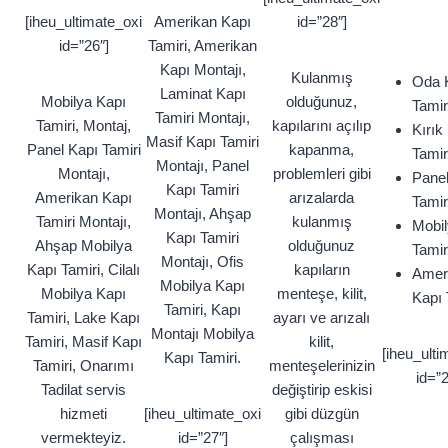
[iheu_ultimate_oxi
Amerikan Kapı
id=”28″]
id=”26″]
Tamiri, Amerikan
Kapı Montajı,
Kulanmış
Oda 
Laminat Kapı
Mobilya Kapı
olduğunuz,
Tamir
Tamiri Montajı,
Tamiri, Montaj,
kapılarını açılıp
Kırık
Masif Kapı Tamiri
Panel Kapı Tamiri
kapanma,
Tamir
Montajı, Panel
Montajı,
problemleri gibi
Panel
Kapı Tamiri
Amerikan Kapı
arızalarda
Tamir
Montajı, Ahşap
Tamiri Montajı,
kulanmış
Mobil
Kapı Tamiri
Ahşap Mobilya
olduğunuz
Tamir
Montajı, Ofis
Kapı Tamiri, Cilalı
kapıların
Amer
Mobilya Kapı
Mobilya Kapı
menteşe, kilit,
Kapı 
Tamiri, Kapı
Tamiri, Lake Kapı
ayarı ve arızalı
Montajı Mobilya
Tamiri, Masif Kapı
kilit,
[iheu_ulti
Kapı Tamiri.
Tamiri, Onarımı
menteşelerinizin
id=”2
Tadilat servis
değiştirip eskisi
hizmeti
[iheu_ultimate_oxi
gibi düzgün
vermekteyiz.
id=”27″]
çalışması