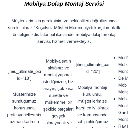
Mobilya Dolap Montaj Servisi
Müşterilerimizin gereksinim ve beklentileri doğrultusunda
sürekli olarak “Koşulsuz Müşteri Memnuniyeti karşılamak ilk
önceliğimizdir. İstanbul ilce sinde, mobilya dolap montaj
servisi, hizmeti vermekteyiz.
Modü
Mobilya satın
[iheu_ultimate_oxi
Mobi
aldığınız ve
[iheu_ultimate_oxi
id=”20″]
Monta
montaj yapmak
id=”18″]
De M
istediğinizde, bizi
Mobi
Mobilya montajı
arayın, çok kısa
Monta
Müşterimize
kurulumu,
sürede ve
Mobi
sunduğumuz
müşterilerimize
mükemmel bir
Monta
konusunda
karşı en iyi olmak
şekilde parçaları
Gard
profesyonelleşmiş
ve kamuoyunda
gevşek
Monta
uzman kadrosu
sahip olduğumuz
olmayacak ve
Ray 