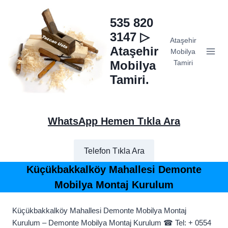
Skip
to
535 820
content
3147 ▷
Ataşehir
Ataşehir
Mobilya
Mobilya
Tamiri
Tamiri.
WhatsApp Hemen Tıkla Ara
Telefon Tıkla Ara
Küçükbakkalköy Mahallesi Demonte
Mobilya Montaj Kurulum
Küçükbakkalköy Mahallesi Demonte Mobilya Montaj
Kurulum – Demonte Mobilya Montaj Kurulum ☎ Tel: + 0554