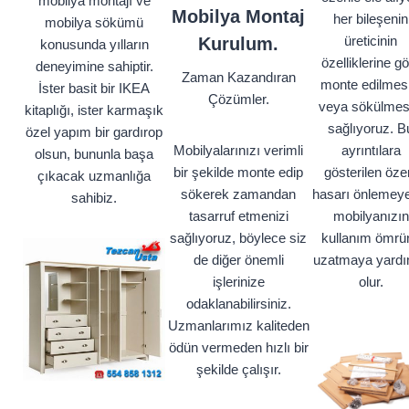
mobilya montajı ve
Mobilya Montaj
her bileşenin
mobilya sökümü
üreticinin
Kurulum.
konusunda yılların
özelliklerine g
deneyimine sahiptir.
Zaman Kazandıran
monte edilmesi
İster basit bir IKEA
Çözümler.
veya sökülmes
kitaplığı, ister karmaşık
sağlıyoruz. B
özel yapım bir gardırop
Mobilyalarınızı verimli
ayrıntılara
olsun, bununla başa
bir şekilde monte edip
gösterilen öze
çıkacak uzmanlığa
sökerek zamandan
hasarı önlemey
sahibiz.
tasarruf etmenizi
mobilyanızın
sağlıyoruz, böylece siz
kullanım ömrü
de diğer önemli
uzatmaya yardı
işlerinize
olur.
odaklanabilirsiniz.
Uzmanlarımız kaliteden
ödün vermeden hızlı bir
şekilde çalışır.