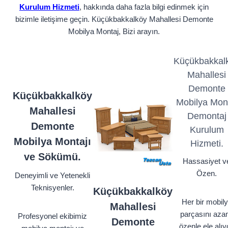
Kurulum Hizmeti
, hakkında daha fazla bilgi edinmek için
bizimle iletişime geçin. Küçükbakkalköy Mahallesi Demonte
Mobilya Montaj, Bizi arayın.
Küçükbakkal
Mahallesi
Demonte
Küçükbakkalköy
Mobilya Mon
Mahallesi
Demontaj
Demonte
Kurulum
Mobilya Montajı
Hizmeti.
ve Sökümü.
Hassasiyet v
Özen.
Deneyimli ve Yetenekli
Teknisyenler.
Küçükbakkalköy
Her bir mobil
Mahallesi
parçasını aza
Profesyonel ekibimiz
Demonte
özenle ele alıy