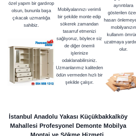
özel yapım bir gardırop
ayrıntılara
Mobilyalarınızı verimli
olsun, bununla başa
gösterilen öze
bir şekilde monte edip
çıkacak uzmanlığa
hasarı önlemey
sökerek zamandan
sahibiz.
mobilyanızın
tasarruf etmenizi
kullanım ömrü
sağlıyoruz, böylece siz
uzatmaya yardı
de diğer önemli
olur.
işlerinize
odaklanabilirsiniz.
Uzmanlarımız kaliteden
ödün vermeden hızlı bir
şekilde çalışır.
İstanbul Anadolu Yakası Küçükbakkalköy
Mahallesi Profesyonel Demonte Mobilya
Montaj ve Sökme Hizmeti.