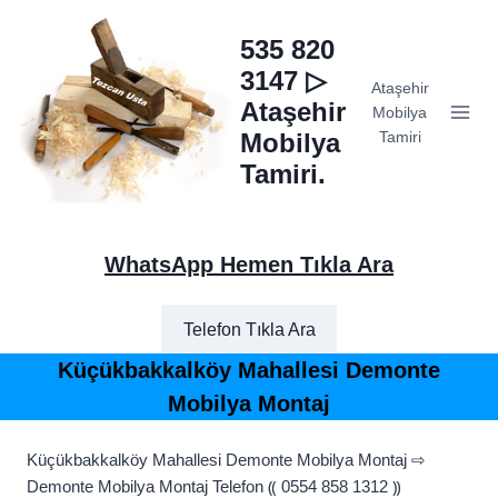
Skip
to
535 820
content
3147 ▷
Ataşehir
Ataşehir
Mobilya
Mobilya
Tamiri
Tamiri.
WhatsApp Hemen Tıkla Ara
Telefon Tıkla Ara
Küçükbakkalköy Mahallesi Demonte
Mobilya Montaj
Küçükbakkalköy Mahallesi Demonte Mobilya Montaj ⇨
Demonte Mobilya Montaj Telefon ⸨ 0554 858 1312 ⸩