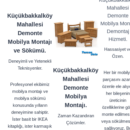
Küçükbakkal
Mahallesi
Küçükbakkalköy
Demonte
Mobilya Mon
Mahallesi
Demontaj
Demonte
Hizmeti.
Mobilya Montajı
Hassasiyet v
ve Sökümü.
Özen.
Deneyimli ve Yetenekli
Teknisyenler.
Küçükbakkalköy
Her bir mobil
Mahallesi
parçasını aza
Profesyonel ekibimiz
özenle ele alıy
Demonte
mobilya montajı ve
her bileşenin
Mobilya
mobilya sökümü
üreticinin
Montajı.
konusunda yılların
özelliklerine g
deneyimine sahiptir.
monte edilmesi
Zaman Kazandıran
İster basit bir IKEA
veya sökülmes
Çözümler.
kitaplığı, ister karmaşık
sağlıyoruz. B