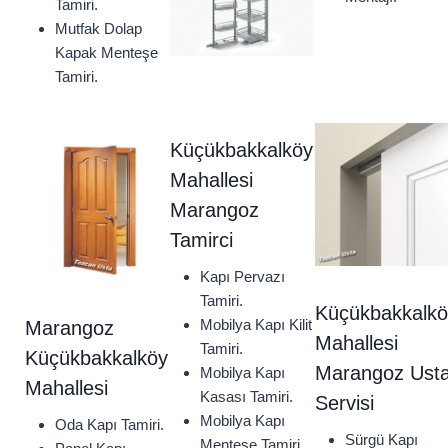
Tamiri.
Mutfak Dolap
Kapak Menteşe
Tamiri.
Küçükbakkalköy
Mahallesi
Marangoz
Tamirci
Kapı Pervazı
Tamiri.
Küçükbakkalkö
Mobilya Kapı Kilit
Marangoz
Mahallesi
Tamiri.
Küçükbakkalköy
Marangoz Ust
Mobilya Kapı
Mahallesi
Kasası Tamiri.
Servisi
Mobilya Kapı
Oda Kapı Tamiri.
Sürgü Kapı
Menteşe Tamiri.