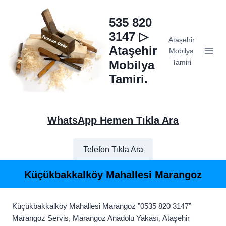
Skip
to
535 820
content
3147 ▷
Ataşehir
Ataşehir
Mobilya
Mobilya
Tamiri
Tamiri.
WhatsApp Hemen Tıkla Ara
Telefon Tıkla Ara
Küçükbakkalköy Mahallesi Marangoz
Küçükbakkalköy Mahallesi Marangoz ”0535 820 3147”
Marangoz Servis, Marangoz Anadolu Yakası, Ataşehir