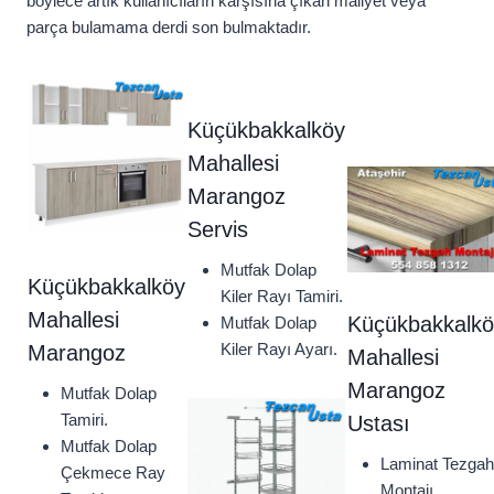
böylece artık kullanıcıların karşısına çıkan maliyet veya
parça bulamama derdi son bulmaktadır.
Küçükbakkalköy
Mahallesi
Marangoz
Servis
Mutfak Dolap
Küçükbakkalköy
Kiler Rayı Tamiri.
Mahallesi
Küçükbakkalkö
Mutfak Dolap
Kiler Rayı Ayarı.
Marangoz
Mahallesi
Marangoz
Mutfak Dolap
Tamiri.
Ustası
Mutfak Dolap
Laminat Tezgah
Çekmece Ray
Montajı.