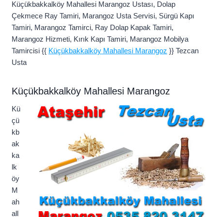
Küçükbakkalköy Mahallesi Marangoz Ustası, Dolap
Çekmece Ray Tamiri, Marangoz Usta Servisi, Sürgü Kapı
Tamiri, Marangoz Tamirci, Ray Dolap Kapak Tamiri,
Marangoz Hizmeti, Kırık Kapı Tamiri, Marangoz Mobilya
Tamircisi {{
Küçükbakkalköy Mahallesi Marangoz
}} Tezcan
Usta
Küçükbakkalköy Mahallesi Marangoz
Kü
çü
kb
ak
ka
lk
öy
M
ah
all