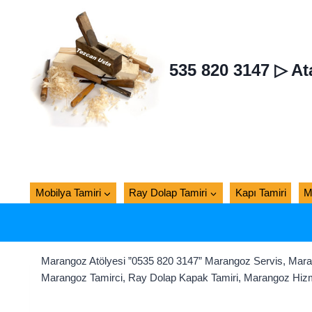
Skip
to
content
535 820 3147 ▷ At
Mobilya Tamiri
Ray Dolap Tamiri
Kapı Tamiri
M
Marangoz Atölyesi ”0535 820 3147” Marangoz Servis, Mara
Marangoz Tamirci, Ray Dolap Kapak Tamiri, Marangoz Hizmet