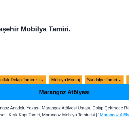
aşehir Mobilya Tamiri.
utfak Dolap Tamircisi
Mobilya Montaj
Sandalye Tamiri
Marangoz Atölyesi
ngoz Anadolu Yakası, Marangoz Atölyesi Ustası, Dolap Çekmece Ray 
i, Kırık Kapı Tamiri, Marangoz Mobilya Tamircisi {{
Marangoz Atöly