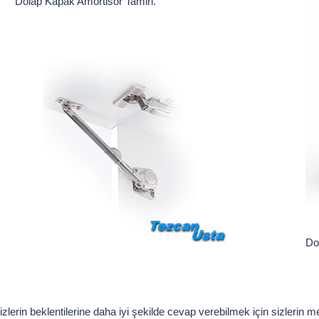
Dolap Kapak Amortisör Tamiri.
Do
lerin beklentilerine daha iyi şekilde cevap verebilmek için sizlerin m