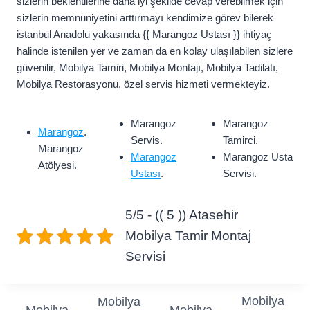
sizlerin beklentilerine daha iyi şekilde cevap verebilmek için
sizlerin memnuniyetini arttırmayı kendimize görev bilerek
istanbul Anadolu yakasında {{ Marangoz Ustası }} ihtiyaç
halinde istenilen yer ve zaman da en kolay ulaşılabilen sizlere
güvenilir, Mobilya Tamiri, Mobilya Montajı, Mobilya Tadilatı,
Mobilya Restorasyonu, özel servis hizmeti vermekteyiz.
Marangoz
Marangoz
Marangoz
.
Servis.
Tamirci.
Marangoz
Marangoz
Marangoz Usta
Atölyesi.
Ustası
.
Servisi.
5/5 - (( 5 )) Atasehir
Mobilya Tamir Montaj
Servisi
Mobilya
Mobilya
Mobilya
Mobilya