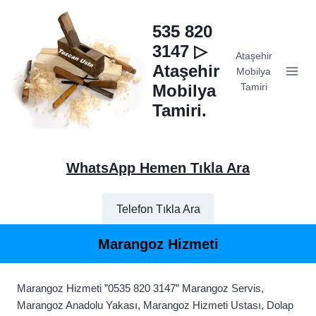
Skip
to
535 820
content
3147 ▷
Ataşehir
Ataşehir
Mobilya
Mobilya
Tamiri
Tamiri.
WhatsApp Hemen Tıkla Ara
Telefon Tıkla Ara
Marangoz Hizmeti
Marangoz Hizmeti ”0535 820 3147” Marangoz Servis,
Marangoz Anadolu Yakası, Marangoz Hizmeti Ustası, Dolap