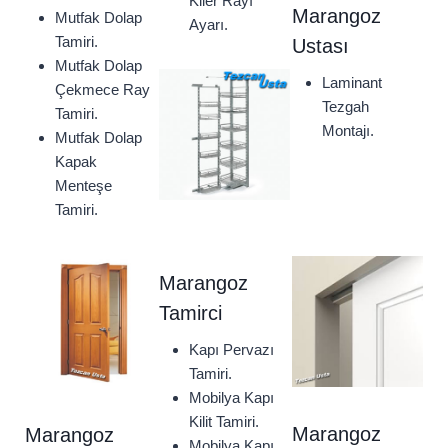
Kiler Rayı
Marangoz
Mutfak Dolap
Ayarı.
Tamiri.
Ustası
Mutfak Dolap
Laminant
Çekmece Ray
Tezgah
Tamiri.
Montajı.
Mutfak Dolap
Kapak
Menteşe
Tamiri.
Marangoz
Tamirci
Kapı Pervazı
Tamiri.
Mobilya Kapı
Kilit Tamiri.
Marangoz
Marangoz
Mobilya Kapı