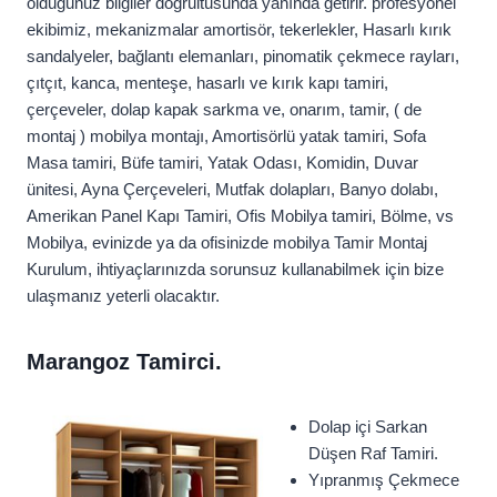
olduğunuz bilgiler doğrultusunda yanında getirir. profesyonel
ekibimiz, mekanizmalar amortisör, tekerlekler, Hasarlı kırık
sandalyeler, bağlantı elemanları, pinomatik çekmece rayları,
çıtçıt, kanca, menteşe, hasarlı ve kırık kapı tamiri,
çerçeveler, dolap kapak sarkma ve, onarım, tamir, ( de
montaj ) mobilya montajı, Amortisörlü yatak tamiri, Sofa
Masa tamiri, Büfe tamiri, Yatak Odası, Komidin, Duvar
ünitesi, Ayna Çerçeveleri, Mutfak dolapları, Banyo dolabı,
Amerikan Panel Kapı Tamiri, Ofis Mobilya tamiri, Bölme, vs
Mobilya, evinizde ya da ofisinizde mobilya Tamir Montaj
Kurulum, ihtiyaçlarınızda sorunsuz kullanabilmek için bize
ulaşmanız yeterli olacaktır.
Marangoz Tamirci.
Dolap içi Sarkan
Düşen Raf Tamiri.
Yıpranmış Çekmece