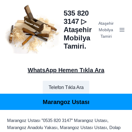
Skip
to
535 820
content
3147 ▷
Ataşehir
Ataşehir
Mobilya
Mobilya
Tamiri
Tamiri.
WhatsApp Hemen Tıkla Ara
Telefon Tıkla Ara
Marangoz Ustası
Marangoz Ustası ”0535 820 3147” Marangoz Ustası,
Marangoz Anadolu Yakası, Marangoz Ustası Ustası, Dolap