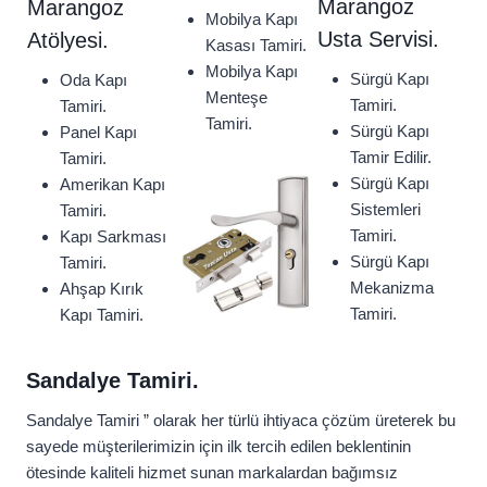
Marangoz
Marangoz
Mobilya Kapı
Usta Servisi.
Atölyesi.
Kasası Tamiri.
Mobilya Kapı
Sürgü Kapı
Oda Kapı
Menteşe
Tamiri.
Tamiri.
Tamiri.
Sürgü Kapı
Panel Kapı
Tamir Edilir.
Tamiri.
Sürgü Kapı
Amerikan Kapı
Sistemleri
Tamiri.
Tamiri.
Kapı Sarkması
Sürgü Kapı
Tamiri.
Mekanizma
Ahşap Kırık
Tamiri.
Kapı Tamiri.
Sandalye Tamiri.
Sandalye Tamiri ” olarak her türlü ihtiyaca çözüm üreterek bu
sayede müşterilerimizin için ilk tercih edilen beklentinin
ötesinde kaliteli hizmet sunan markalardan bağımsız