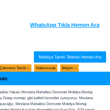
WhatsApp Tıkla Hemen Ara
Mobilya Tamiri Telefon Hemen Ara
Çekmece Tamiri
Hakkımızda
İletişim
lum
adolu Yakası Mevlana Mahallesi Demonte Mobilya Montaj
 Dolap montajı, gibi kaliteli hizmetler sunuyoruz. Mevlana
arşılayacağız. Mevlana Mahallesi Demonte Mobilya Montaj
iden Montaj Kurulum Hizmetleri için Aynı Gün, 7/24 servis