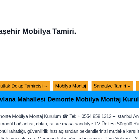
aşehir Mobilya Tamiri.
utfak Dolap Tamircisi
Mobilya Montaj
Sandalye Tamiri
vlana Mahallesi Demonte Mobilya Montaj Kuru
onte Mobilya Montaj Kurulum ☎ Tel: + 0554 858 1312 – İstanbul An
modül bağlantısı, dolap, raf ve masa sandalye TV Ünitesi Sürgülü Ray
nül rahatlığı, güvenilirlik hızı açısından beklentilerinizi mutlaka k
 Müşterimiz olun ve. Memnun kalacağınızdan eminiz. Tüm Sökme – Yen