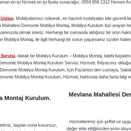
aman en iyi hizmeti en iyi fiyata sunacağız. 0554 858 1312 Hemen Ar
 Ustası
, Mobilyalarınızı sökerek, en hacimli mobilyaları bile güvenli b
na Mahallesi Demonte Mobilya Montaj, Mobilya Kurulum bizi arayan her 
anınızda olmak isteriz. Herhangi bir zamanda aldığınız bir ürün hakkı
Mobilya Montaj, ile ilgili herhangi bir sorun yaşarsanız sizden haber
Servisi
, olarak bir Mobilya Kurulum – Mobilya Montaj, talebi başla
Demonte Mobilya Montaj Kurulum Servisi, Hizmeti, İhtiyacınız olduğu
Demonte Mobilya Montaj Kurulum, İçin Pazartesi den cumaya, Sabah
monte Mobilya Montaj Kurulum, Hizmeti, hakkında daha fazla bilgi ed
Mevlana Mahallesi De
a Montaj Kurulum.
Hizmetlerimiz için şeffaf ve uyg
metimiz, baştan sona kusursuz,
değer elde ettiğinizden emin oluy