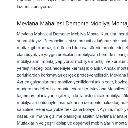
hizmeti sunuyoruz.
Mevlana Mahallesi Demonte Mobilya Monta
Mevlana Mahallesi Demonte Mobilya Montaj Kurulum, her tür
sunmaktayız. Personelimiz sizin müsait olduğunuz bir saa
mutfak gibi karmaşık ürünleri bile kısa sürede monte edecek
olan büyük ve yaygın üreticilerin mobilyaları hem de siparişe 
mobilyalarını montaj yapıyoruz mobilya montajı ve kurulumu ç
yerleştirileceği oda nedeniyle karmaşık olabilir. Ancak mont
zorluklardan korkmayan gerçek profesyonellerdir. Mevlana
Ayrıca çalışanlarımız mobilya yeniliklerini takip eder, böyl
modern modelleri bile monte edebilirler. Mevlana Mahalles
taşınmayı planlayan kişiler için kullanışlı olacak mobilya 
mobilyaları bütünüyle taşımaktansa de monte halde taşımak
sahiptirler ve araca yüklemek daha kolaydır. Ayrıca, mobily
hasar, kırılma ve çizilme olasılığını azaltır. Mevlana Maha
Mutfakların ve çeşitli dolap ve döşemeli mobilyaların montajı