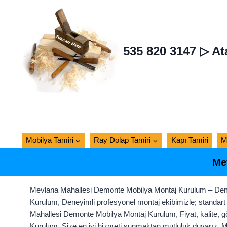
Skip
to
content
535 820 3147 ▷ At
Mobilya Tamiri
Ray Dolap Tamiri
Kapı Tamiri
M
Me
Mevlana Mahallesi Demonte Mobilya Montaj Kurulum – Dem
Kurulum, Deneyimli profesyonel montaj ekibimizle; standart 
Mahallesi Demonte Mobilya Montaj Kurulum, Fiyat, kalite, gö
Kurulum, Size en iyi hizmeti sunmaktan mutluluk duyarız.