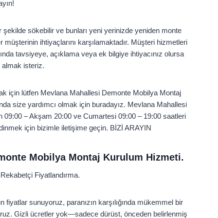
ayın!
ir şekilde sökebilir ve bunları yeni yerinizde yeniden monte
müşterinin ihtiyaçlarını karşılamaktadır. Müşteri hizmetleri
nda tavsiyeye, açıklama veya ek bilgiye ihtiyacınız olursa
 almak isteriz.
tmak için lütfen Mevlana Mahallesi Demonte Mobilya Montaj
nda size yardımcı olmak için buradayız. Mevlana Mahallesi
 09:00 – Akşam 20:00 ve Cumartesi 09:00 – 19:00 saatleri
inmek için bizimle iletişime geçin. BİZİ ARAYIN
monte Mobilya Montaj Kurulum Hizmeti.
Rekabetçi Fiyatlandırma.
un fiyatlar sunuyoruz, paranızın karşılığında mükemmel bir
oruz. Gizli ücretler yok—sadece dürüst, önceden belirlenmiş