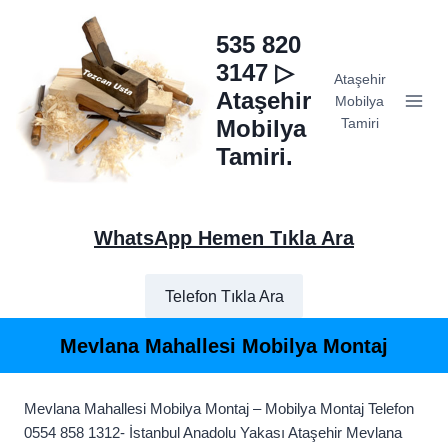
Skip
to
535 820
content
3147 ▷
Ataşehir
Ataşehir
Mobilya
Mobilya
Tamiri
Tamiri.
WhatsApp Hemen Tıkla Ara
Telefon Tıkla Ara
Mevlana Mahallesi Mobilya Montaj
Mevlana Mahallesi Mobilya Montaj – Mobilya Montaj Telefon
0554 858 1312- İstanbul Anadolu Yakası Ataşehir Mevlana