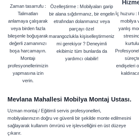
Hizme
Zaman tasarrufu :
Özelleştirme : Mobilyaları garip
Talimatları
İç huzuru : 
bir alana sığdırmanız, bir engelin
anlamaya çalışarak
mobilya 
etrafından dolanmanız veya
veya birden fazla
yanlış mon
parçayı özel
bileşenle boğuşarak
stresin
marangozlukla kişiselleştirmeniz
değerli zamanınızı
kurtulu
mi gerekiyor ? Deneyimli
boşa harcamayın.
Profesyonel
ekibimiz tüm bunlarda da
Montajı
süreçt
yardımcı olabilir!
profesyonellerimizin
endişeleri 
yapmasına izin
kaldıraca
verin.
Mevlana Mahallesi Mobilya Montaj Ustası.
Uzman montaj / Eğitimli servis profesyonelleri,
mobilyalarınızın doğru ve güvenli bir şekilde monte edilmesini
sağlayarak kullanım ömrünü ve işlevselliğini en üst düzeye
çıkarır.