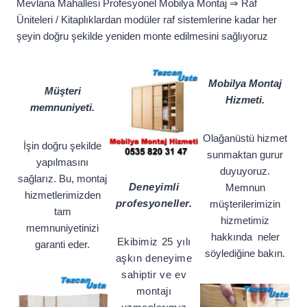
Mevlana Mahallesi Profesyonel Mobilya Montaj ⇒ Raf
Üniteleri / Kitaplıklardan modüler raf sistemlerine kadar her
şeyin doğru şekilde yeniden monte edilmesini sağlıyoruz
Mobilya Montaj
Müşteri
Hizmeti.
memnuniyeti.
Olağanüstü hizmet
İşin doğru şekilde
sunmaktan gurur
yapılmasını
duyuyoruz.
sağlarız. Bu, montaj
Deneyimli
Memnun
hizmetlerimizden
profesyoneller.
müşterilerimizin
tam
hizmetimiz
memnuniyetinizi
hakkında neler
Ekibimiz 25 yılı
garanti eder.
söylediğine bakın.
aşkın deneyime
sahiptir ve ev
montajı