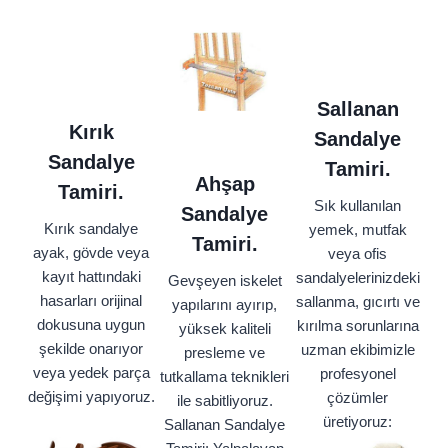
Sallanan
Kırık
Sandalye
Sandalye
Tamiri.
Ahşap
Tamiri.
Sık kullanılan
Sandalye
Kırık sandalye
yemek, mutfak
Tamiri.
ayak, gövde veya
veya ofis
kayıt hattındaki
sandalyelerinizdeki
Gevşeyen iskelet
hasarları orijinal
sallanma, gıcırtı ve
yapılarını ayırıp,
dokusuna uygun
kırılma sorunlarına
yüksek kaliteli
şekilde onarıyor
uzman ekibimizle
presleme ve
veya yedek parça
profesyonel
tutkallama teknikleri
değişimi yapıyoruz.
çözümler
ile sabitliyoruz.
üretiyoruz:
Sallanan Sandalye