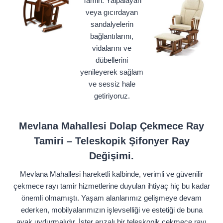
Tamiri: Yalpalayan
veya gıcırdayan
sandalyelerin
bağlantılarını,
vidalarını ve
dübellerini
yenileyerek sağlam
ve sessiz hale
getiriyoruz.
Mevlana Mahallesi Dolap Çekmece Ray
Tamiri – Teleskopik Şifonyer Ray
Değişimi.
Mevlana Mahallesi hareketli kalbinde, verimli ve güvenilir
çekmece rayı tamir hizmetlerine duyulan ihtiyaç hiç bu kadar
önemli olmamıştı. Yaşam alanlarımız gelişmeye devam
ederken, mobilyalarımızın işlevselliği ve estetiği de buna
ayak uydurmalıdır. İster arızalı bir teleskopik çekmece rayı