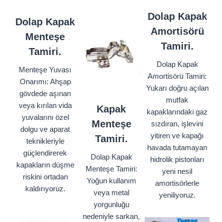
Dolap Kapak
Dolap Kapak
Amortisörü
Menteşe
Tamiri.
Tamiri.
Dolap Kapak
Menteşe Yuvası
Amortisörü Tamiri:
Onarımı: Ahşap
Yukarı doğru açılan
gövdede aşınan
mutfak
veya kırılan vida
Kapak
kapaklarındaki gaz
yuvalarını özel
Menteşe
sızdıran, işlevini
dolgu ve aparat
yitiren ve kapağı
Tamiri.
teknikleriyle
havada tutamayan
güçlendirerek
Dolap Kapak
hidrolik pistonları
kapakların düşme
Menteşe Tamiri:
yeni nesil
riskini ortadan
Yoğun kullanım
amortisörlerle
kaldırıyoruz.
veya metal
yeniliyoruz.
yorgunluğu
nedeniyle sarkan,