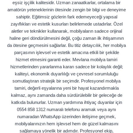
eşsiz işçilik kalitesidir. Uzman zanaatkarlar, ortalama bir
amatörün yeteneklerinin ötesinde zengin bir bilgi ve deneyime
sahiptir. Eğitimsiz gözlerin fark edemeyeceği yapısal
zayıflıkları ve estetik kusurları belirlemede ustadırlar. Özel
aletler ve teknikler kullanarak, mobilyaların sadece orijinal
haline geri döndürülmesini değil, çoğu zaman ilk ihtişamının
da ötesine geçmesini sağlarlar. Bu titiz detaycılık, her mobilya
parçasının işlevsel ve estetik amacına etkili bir şekilde
hizmet etmesini garanti eder. Mevlana mobilya tamiri
hizmetlerinden yararlanma kararı sadece bir kolaylık değil;
kaliteyi, ekonomik duyarlılığı ve çevresel sorumluluğu
somutlaştıran stratejik bir seçimdir. Profesyonel mobilya
tamiri, değerli eşyalarına yeni bir hayat kazandırmakla
kalmaz, aynı zamanda daha sürdürülebilir bir geleceğe de
katkıda bulunurlar. Uzman yardımına ihtiyaç duyanlar için
0554 858 1312 numaralı telefonu aramak veya aynı
numaradan WhatsApp üzerinden iletişime geçmek,
mobilyalarınızın hem işlevsel hem de güzel kalmasını
sağlamaya yönelik bir adımdır. Profesyonel ekip,