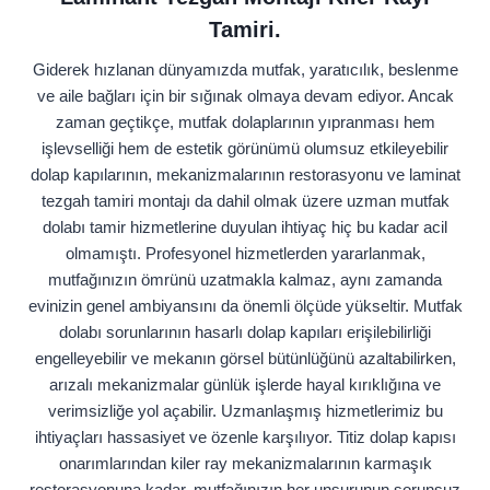
Tamiri.
Giderek hızlanan dünyamızda mutfak, yaratıcılık, beslenme
ve aile bağları için bir sığınak olmaya devam ediyor. Ancak
zaman geçtikçe, mutfak dolaplarının yıpranması hem
işlevselliği hem de estetik görünümü olumsuz etkileyebilir
dolap kapılarının, mekanizmalarının restorasyonu ve laminat
tezgah tamiri montajı da dahil olmak üzere uzman mutfak
dolabı tamir hizmetlerine duyulan ihtiyaç hiç bu kadar acil
olmamıştı. Profesyonel hizmetlerden yararlanmak,
mutfağınızın ömrünü uzatmakla kalmaz, aynı zamanda
evinizin genel ambiyansını da önemli ölçüde yükseltir. Mutfak
dolabı sorunlarının hasarlı dolap kapıları erişilebilirliği
engelleyebilir ve mekanın görsel bütünlüğünü azaltabilirken,
arızalı mekanizmalar günlük işlerde hayal kırıklığına ve
verimsizliğe yol açabilir. Uzmanlaşmış hizmetlerimiz bu
ihtiyaçları hassasiyet ve özenle karşılıyor. Titiz dolap kapısı
onarımlarından kiler ray mekanizmalarının karmaşık
restorasyonuna kadar, mutfağınızın her unsurunun sorunsuz