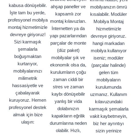
kabusa dönüşebilir.
ahşap paneller ve
mobilyanızın ömrü
İşte tam bu yerde,
kapsamlı zor
kısalabilir. Modüler
profesyonel mobilya
montaj kılavuzları.
Mobilya Montaj
montaj hizmetimizle
İnternetten ya da
hizmetimizle
devreye giriyoruz!
yapı pazarlarından
devreye giriyoruz.
Sizi karmaşık
parçalar de monte
hangi markadan
şemalarla
(düz paket)
mobilya kullanıyor
boğuşmaktan
mobilyalar şık ve
iseniz; modüler
kurtarıyor,
ekonomik olsa da,
(parçalar halinde)
mobilyalarınızı
kurulumların çoğu
gelen tüm
milimetrik
zaman ciddi bir
mobilyaların
hassasiyetle ve
stres ve zaman
kurulumunda
çabalayarak
kaybı dönüşebilir
uzmanız. Kullanım
kuruyoruz. Hemen
yanlış bir vida
kılavuzundaki
profesyonel destek
dolabınızın
karmaşık şemalarla
almak için bize
kapakların eğrilik
vakit kaybetmeyin,
ulaşın:
durumlarına neden
biz her ayrıntıyı
olabilir. Hızlı,
sizin yerinize