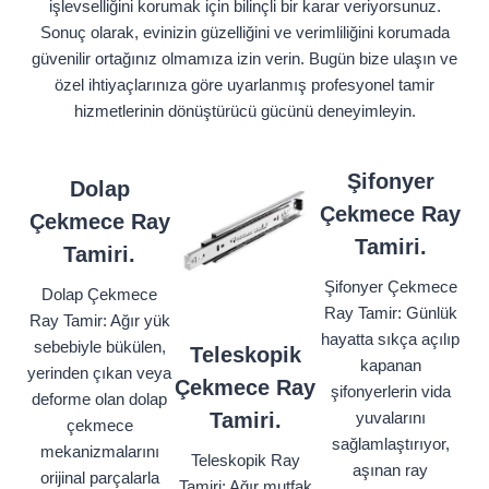
işlevselliğini korumak için bilinçli bir karar veriyorsunuz.
Sonuç olarak, evinizin güzelliğini ve verimliliğini korumada
güvenilir ortağınız olmamıza izin verin. Bugün bize ulaşın ve
özel ihtiyaçlarınıza göre uyarlanmış profesyonel tamir
hizmetlerinin dönüştürücü gücünü deneyimleyin.
Şifonyer
Dolap
Çekmece Ray
Çekmece Ray
Tamiri.
Tamiri.
Şifonyer Çekmece
Dolap Çekmece
Ray Tamir: Günlük
Ray Tamir: Ağır yük
hayatta sıkça açılıp
sebebiyle bükülen,
Teleskopik
kapanan
yerinden çıkan veya
Çekmece Ray
şifonyerlerin vida
deforme olan dolap
Tamiri.
yuvalarını
çekmece
sağlamlaştırıyor,
mekanizmalarını
Teleskopik Ray
aşınan ray
orijinal parçalarla
Tamiri: Ağır mutfak