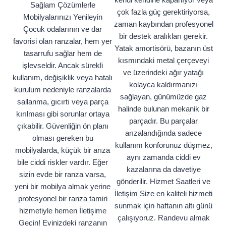
Sağlam Çözümlerle
çok fazla güç gerektiriyorsa,
Mobilyalarınızı Yenileyin
zaman kaybından profesyonel
Çocuk odalarının ve dar
bir destek aralıkları gerekir.
favorisi olan ranzalar, hem yer
Yatak amortisörü, bazanın üst
tasarrufu sağlar hem de
kısmındaki metal çerçeveyi
işlevseldir. Ancak sürekli
ve üzerindeki ağır yatağı
kullanım, değişiklik veya hatalı
kolayca kaldırmanızı
kurulum nedeniyle ranzalarda
sağlayan, günümüzde gaz
sallanma, gıcırtı veya parça
halinde bulunan mekanik bir
kırılması gibi sorunlar ortaya
parçadır. Bu parçalar
çıkabilir. Güvenliğin ön planı
arızalandığında sadece
olması gereken bu
kullanım konforunuz düşmez,
mobilyalarda, küçük bir arıza
aynı zamanda ciddi ev
bile ciddi riskler vardır. Eğer
kazalarına da davetiye
sizin evde bir ranza varsa,
gönderilir. Hizmet Saatleri ve
yeni bir mobilya almak yerine
İletişim Size en kaliteli hizmeti
profesyonel bir ranza tamiri
sunmak için haftanın altı günü
hizmetiyle hemen İletişime
çalışıyoruz. Randevu almak
Geçin! Evinizdeki ranzanın