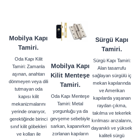
Mobilya Kapı
Sürgü Kapı
Tamiri.
Tamiri.
Oda Kapı Kilit
Sürgü Kapı Tamiri:
Mobilya Kapı
Tamiri: Zamanla
Alan tasarrufu
aşınan, anahtarı
Kilit Menteşe
sağlayan sürgülü iç
dönmeyen veya dili
mekan kapılarında
Tamiri.
tutmayan oda
ve Amerikan
Oda Kapı Menteşe
kapısı kilit
kapılarda yaşanan
Tamiri: Metal
mekanizmalarını
raydan çıkma,
yorgunluğu ya da
yerinde onarıyor,
takılma ve tekerlek
gevşeme sebebiyle
gerektiğinde birinci
kırılması arızalarını,
sarkan, kapanırken
sınıf kilit göbekleri
dayanıklı ve yüksek
zorlanan kapıların
ve kolları ile
kaliteli sürgü