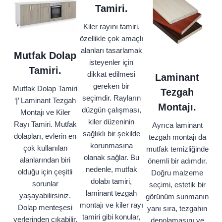
Tamiri.
Kiler rayını tamiri,
özellikle çok amaçlı
alanları tasarlamak
Mutfak Dolap
isteyenler için
Tamiri.
dikkat edilmesi
Laminant
gereken bir
Mutfak Dolap Tamiri
Tezgah
seçimdir. Rayların
‘|’ Laminant Tezgah
Montajı.
düzgün çalışması,
Montajı ve Kiler
kiler düzeninin
Rayı Tamiri. Mutfak
Ayrıca laminant
sağlıklı bir şekilde
dolapları, evlerin en
tezgah montajı da
korunmasına
çok kullanılan
mutfak temizliğinde
olanak sağlar. Bu
alanlarından biri
önemli bir adımdır.
nedenle, mutfak
olduğu için çeşitli
Doğru malzeme
dolabı tamiri,
sorunlar
seçimi, estetik bir
laminant tezgah
yaşayabilirsiniz.
görünüm sunmanın
montajı ve kiler rayı
Dolap menteşesi
yanı sıra, tezgahın
tamiri gibi konular,
yerlerinden çıkabilir,
depolamasını ve