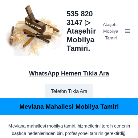
Skip
to
535 820
content
3147 ▷
Ataşehir
Ataşehir
Mobilya
Mobilya
Tamiri
Tamiri.
WhatsApp Hemen Tıkla Ara
Telefon Tıkla Ara
Mevlana Mahallesi Mobilya Tamiri
Mevlana mahallesi mobilya tamiri, hizmetlerini tercih etmenin
başlıca nedenlerinden biri, profesyonel tamirin gerektirdiği