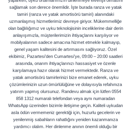
yaparken, uyku ortamlarımızın dinlenmeye elverişli olmasını
sağlamak son derece önemlidir. İşte burada ranza ve yatak
tamiri (ranza ve yatak amortisörü tamiri) alanındaki
uzmanlaşmış hizmetlerimiz devreye giriyor. Mükemmelliğe
olan bağlılığımız ve uyku teknolojisinin inceliklerine dair derin
anlayışımızla, müşterilerimizin ihtiyaçlarını karşılıyor ve
mobilyalarının sadece amacına hizmet etmekle kalmayıp,
genel yaşam kalitesini de artırmasını sağlıyoruz. Özel
ekibimiz, Pazartesi’den Cumartesi’ye, 09:00 – 20:00 saatleri
arasında, onarım ihtiyaçlarınızı hassasiyet ve özenle
karşılamaya hazır olarak hizmet vermektedir. Ranza ve
yatak amortisörü tamirlerinizi bize emanet ederek, uyku
çözümlerinizin uzun ömürlülüğüne ve dolayısıyla refahınıza
yatırım yapmış olursunuz. Randevu almak için lütfen 0554
858 1312 numaralı telefondan veya aynı numaradan
WhatsApp üzerinden bizimle iletişime geçin. Kaliteli uykudan
asla ödün vermemeniz gerektiği için, huzurlu gecelerin ve
yenilenmiş sabahların rahatlığını yeniden kazanmanıza
yardımcı olalım. Her dinlenme anının önemli olduğu bir