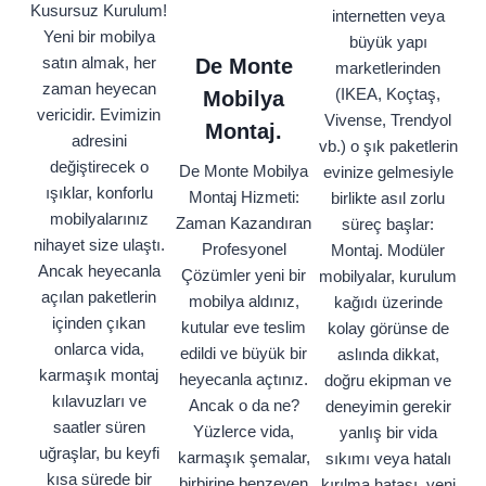
Kusursuz Kurulum!
internetten veya
Yeni bir mobilya
büyük yapı
satın almak, her
De Monte
marketlerinden
zaman heyecan
(IKEA, Koçtaş,
Mobilya
vericidir. Evimizin
Vivense, Trendyol
Montaj.
adresini
vb.) o şık paketlerin
değiştirecek o
De Monte Mobilya
evinize gelmesiyle
ışıklar, konforlu
Montaj Hizmeti:
birlikte asıl zorlu
mobilyalarınız
Zaman Kazandıran
süreç başlar:
nihayet size ulaştı.
Profesyonel
Montaj. Modüler
Ancak heyecanla
Çözümler yeni bir
mobilyalar, kurulum
açılan paketlerin
mobilya aldınız,
kağıdı üzerinde
içinden çıkan
kutular eve teslim
kolay görünse de
onlarca vida,
edildi ve büyük bir
aslında dikkat,
karmaşık montaj
heyecanla açtınız.
doğru ekipman ve
kılavuzları ve
Ancak o da ne?
deneyimin gerekir
saatler süren
Yüzlerce vida,
yanlış bir vida
uğraşlar, bu keyfi
karmaşık şemalar,
sıkımı veya hatalı
kısa sürede bir
birbirine benzeyen
kırılma hatası, yeni