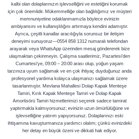
kalbi olan dolaplarınızın işlevselliğini ve estetiğini korumak
için çok önemlidir. Mükemmelliğe olan bağlılığımız ve müşteri
memnuniyetine odaklanmamızla böylece evinizin
ambiyansını ve kullanışlılığını artırmaya kendini adamıştır.
Ayrıca, çeşitli kanallar aracılığıyla sorunsuz bir iletişim
deneyimi sunuyoruz—0554 858 1312 numaralı telefondan
arayarak veya WhatsApp üzerinden mesaj göndererek bize
ulaşmaktan çekinmeyin. Çalışma saatlerimiz, Pazartesi’den
Cumartesi’ye, 09:00 – 20:00 arası olup, yoğun yaşam
tarzınıza uyum sağlamak ve en çok ihtiyaç duyduğunuz anda
profesyonel yardıma kolayca ulaşmanızı sağlamak üzere
tasarlanmıştır. Mevlana Mahallesi Dolap Kapak Menteşe
Tamiri, Kırık Kapak Menteşe Tamiri ve Dolap Kapak
Amortisörü Tamiri hizmetlerimizi seçerek sadece tamirat
yaptırmakla kalmıyorsunuz; evinizin uzun ömürlülüğüne ve
işlevselliğine yatırım yapıyorsunuz. Dolaplarınızı eski
ihtişamına kavuşturmanıza yardımcı olalım; çünkü evinizdeki
her detay en büyük özeni ve dikkati hak ediyor.