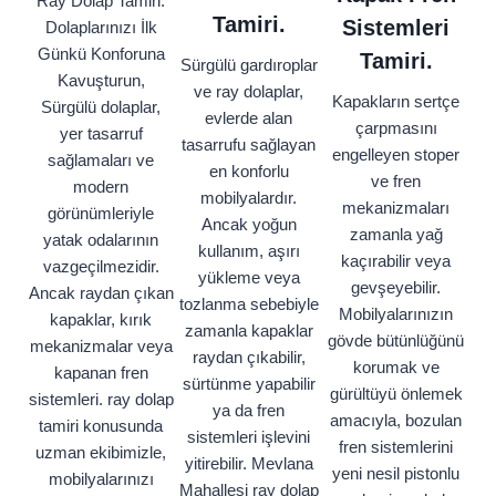
Ray Dolap Tamiri:
Tamiri.
Sistemleri
Dolaplarınızı İlk
Günkü Konforuna
Tamiri.
Sürgülü gardıroplar
Kavuşturun,
ve ray dolaplar,
Kapakların sertçe
Sürgülü dolaplar,
evlerde alan
çarpmasını
yer tasarruf
tasarrufu sağlayan
engelleyen stoper
sağlamaları ve
en konforlu
ve fren
modern
mobilyalardır.
mekanizmaları
görünümleriyle
Ancak yoğun
zamanla yağ
yatak odalarının
kullanım, aşırı
kaçırabilir veya
vazgeçilmezidir.
yükleme veya
gevşeyebilir.
Ancak raydan çıkan
tozlanma sebebiyle
Mobilyalarınızın
kapaklar, kırık
zamanla kapaklar
gövde bütünlüğünü
mekanizmalar veya
raydan çıkabilir,
korumak ve
kapanan fren
sürtünme yapabilir
gürültüyü önlemek
sistemleri. ray dolap
ya da fren
amacıyla, bozulan
tamiri konusunda
sistemleri işlevini
fren sistemlerini
uzman ekibimizle,
yitirebilir. Mevlana
yeni nesil pistonlu
mobilyalarınızı
Mahallesi ray dolap