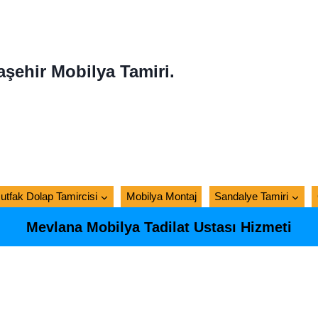
aşehir Mobilya Tamiri.
utfak Dolap Tamircisi
Mobilya Montaj
Sandalye Tamiri
Mevlana Mobilya Tadilat Ustası Hizmeti