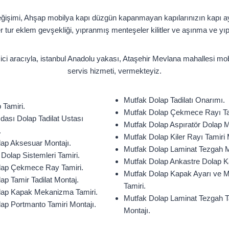
değişimi, Ahşap mobilya kapı düzgün kapanmayan kapılarınızın kapı ayarl
her tur eklem gevşekliği, yıpranmış menteşeler kilitler ve aşınma ve yıpr
zici aracıyla, istanbul Anadolu yakası, Ataşehir Mevlana mahallesi mo
servis hizmeti, vermekteyiz.
Mutfak Dolap Tadilatı Onarımı.
 Tamiri.
Mutfak Dolap Çekmece Rayı Ta
dası Dolap Tadilat Ustası
Mutfak Dolap Aspıratör Dolap M
.
Mutfak Dolap Kiler Rayı Tamiri 
ap Aksesuar Montajı.
Mutfak Dolap Laminat Tezgah M
Dolap Sistemleri Tamiri.
Mutfak Dolap Ankastre Dolap Ka
ap Çekmece Ray Tamiri.
Mutfak Dolap Kapak Ayarı ve 
ap Tamir Tadilat Montaj.
Tamiri.
ap Kapak Mekanizma Tamiri.
Mutfak Dolap Laminat Tezgah T
ap Portmanto Tamiri Montajı.
Montajı.