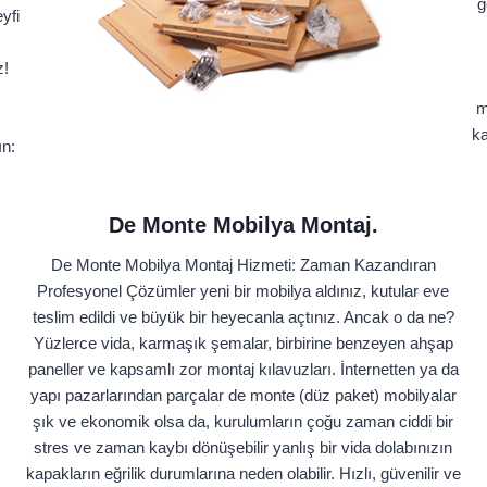
g
yfi
z!
m
ka
ın:
De Monte Mobilya Montaj.
De Monte Mobilya Montaj Hizmeti: Zaman Kazandıran
Profesyonel Çözümler yeni bir mobilya aldınız, kutular eve
teslim edildi ve büyük bir heyecanla açtınız. Ancak o da ne?
Yüzlerce vida, karmaşık şemalar, birbirine benzeyen ahşap
paneller ve kapsamlı zor montaj kılavuzları. İnternetten ya da
yapı pazarlarından parçalar de monte (düz paket) mobilyalar
şık ve ekonomik olsa da, kurulumların çoğu zaman ciddi bir
stres ve zaman kaybı dönüşebilir yanlış bir vida dolabınızın
kapakların eğrilik durumlarına neden olabilir. Hızlı, güvenilir ve