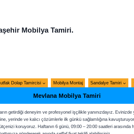
aşehir Mobilya Tamiri.
utfak Dolap Tamircisi
Mobilya Montaj
Sandalye Tamiri
Mevlana Mobilya Tamiri
rın getirdiği deneyim ve profesyonel işçilikle yanınızdayız. Evinizde 
ne, yerinde ve kalıcı çözümlerle ilk günkü sağlamlığına kavuşturuyoru
tçenizi koruyoruz. Haftanın 6 günü, 09:00 – 20:00 saatleri arasında hı
tımıza göndererek anında şeffaf fiyat teklifi alabilirsiniz.