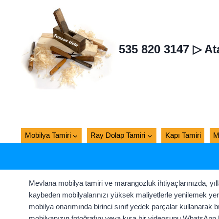
Skip
to
content
535 820 3147 ▷ At
Mobilya Tamiri
Ray Dolap Tamiri
Kapı Tamiri
M
Mevlana mobilya tamiri ve marangozluk ihtiyaçlarınızda, yılla
kaybeden mobilyalarınızı yüksek maliyetlerle yenilemek yeri
mobilya onarımında birinci sınıf yedek parçalar kullanarak bü
mobilyanızın fotoğrafını veya kısa bir videosunu WhatsApp hat