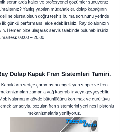
teknik sorunlarda kalıcı ve profesyonel çözümler sunuyoruz.
lmalısınız? Yanlış yapılan müdahaleler, dolap kapağının
eli ne olursa olsun doğru teşhis bulma sorununu yerinde
 ilk günkü performansı elde edebilirsiniz. Ray dolabınızın
leyin. Hemen bize ulaşarak servis talebinde bulunabilirsiniz:
umartesi: 09:00 – 20:00
Ray Dolap Kapak Fren Sistemleri Tamiri.
Kapakların sertçe çarpmasını engelleyen stoper ve fren
mekanizmaları zamanla yağ kaçırabilir veya gevşeyebilir.
Mobilyalarınızın gövde bütünlüğünü korumak ve gürültüyü
lemek amacıyla, bozulan fren sistemlerini yeni nesil pistonlu
mekanizmalarla yeniliyoruz.