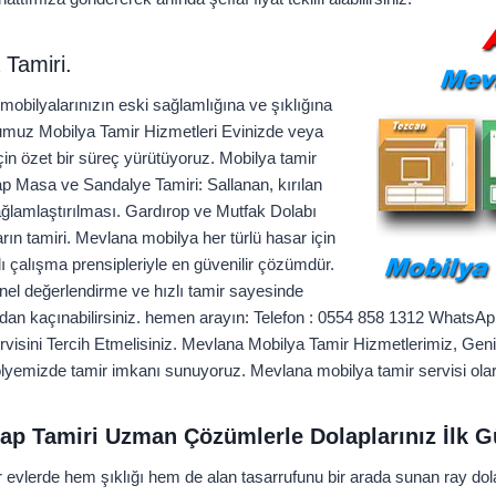
Tamiri.
mobilyalarınızın eski sağlamlığına ve şıklığına
muz Mobilya Tamir Hizmetleri Evinizde veya
çin özet bir süreç yürütüyoruz. Mobilya tamir
p Masa ve Sandalye Tamiri: Sallanan, kırılan
sağlamlaştırılması. Gardırop ve Mutfak Dolabı
ın tamiri. Mevlana mobilya her türlü hasar için
ı çalışma prensipleriyle en güvenilir çözümdür.
el değerlendirme ve hızlı tamir sayesinde
ardan kaçınabilirsiniz. hemen arayın: Telefon : 0554 858 1312 WhatsA
isini Tercih Etmelisiniz. Mevlana Mobilya Tamir Hizmetlerimiz, Ge
tölyemizde tamir imkanı sunuyoruz. Mevlana mobilya tamir servisi ol
ap Tamiri Uzman Çözümlerle Dolaplarınız İlk G
vlerde hem şıklığı hem de alan tasarrufunu bir arada sunan ray dola