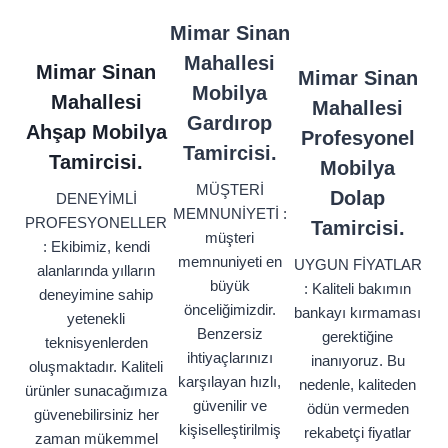
Mimar Sinan
Mahallesi
Mimar Sinan
Mimar Sinan
Mobilya
Mahallesi
Mahallesi
Gardırop
Ahşap Mobilya
Profesyonel
Tamircisi.
Tamircisi.
Mobilya
MÜŞTERİ
Dolap
DENEYİMLİ
MEMNUNİYETİ :
PROFESYONELLER
Tamircisi.
müşteri
: Ekibimiz, kendi
memnuniyeti en
UYGUN FİYATLAR
alanlarında yılların
büyük
: Kaliteli bakımın
deneyimine sahip
önceliğimizdir.
bankayı kırmaması
yetenekli
Benzersiz
gerektiğine
teknisyenlerden
ihtiyaçlarınızı
inanıyoruz. Bu
oluşmaktadır. Kaliteli
karşılayan hızlı,
nedenle, kaliteden
ürünler sunacağımıza
güvenilir ve
ödün vermeden
güvenebilirsiniz her
kişiselleştirilmiş
rekabetçi fiyatlar
zaman mükemmel