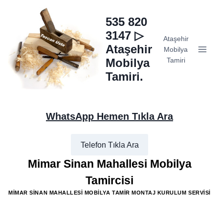
Skip
to
535 820
content
3147 ▷
Ataşehir
Ataşehir
Mobilya
Mobilya
Tamiri
Tamiri.
WhatsApp Hemen Tıkla Ara
Telefon Tıkla Ara
Mimar Sinan Mahallesi Mobilya
Tamircisi
MIMAR SINAN MAHALLESI MOBILYA TAMIR MONTAJ KURULUM SERVISI