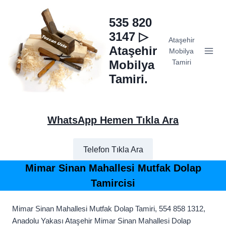
Skip
to
535 820
content
3147 ▷
Ataşehir
Ataşehir
Mobilya
Mobilya
Tamiri
Tamiri.
WhatsApp Hemen Tıkla Ara
Telefon Tıkla Ara
Mimar Sinan Mahallesi Mutfak Dolap
Tamircisi
Mimar Sinan Mahallesi Mutfak Dolap Tamiri, 554 858 1312,
Anadolu Yakası Ataşehir Mimar Sinan Mahallesi Dolap