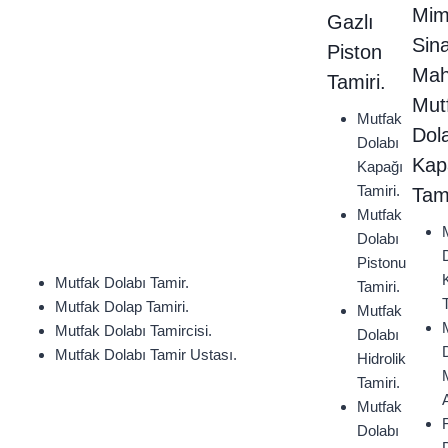
Mim
Gazlı
Sin
Piston
Mah
Tamiri.
Mut
Mutfak
Dol
Dolabı
Kap
Kapağı
Tamiri.
Tami
Mutfak
Dolabı
Pistonu
Mutfak Dolabı Tamir.
Tamiri.
Mutfak Dolap Tamiri.
Mutfak
Mutfak Dolabı Tamircisi.
Dolabı
Mutfak Dolabı Tamir Ustası.
Hidrolik
Tamiri.
Mutfak
F
Dolabı