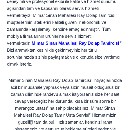
deneyimli ve profesyonel ekibi ile kalite ve hizmet sunumu
açısından tam ve kapsamlı olarak servis hizmeti
vermekteyiz. Mimar Sinan Mahallesi Ray Dolap Tamircisi :
müşterilerinin isteklerini kaliteli güvenilir ekonomik ve
zamanında karşılamayı kendine amaç edinmiştir. Tüm
mobilya firmalarının ürünlerine servis hizmeti
vermektedir.
Mimar Sinan Mahallesi Ray Dolap Tamircisi
”
Bizi aramaktan kesinlikle çekinmeyiniz her türlü
sorunlarınızda sizinle paylaşmak ve o konuda size yardımcı
olmak isteriz.
Mimar Sinan Mahallesi Ray Dolap Tamircisi” ihtiyaçlarınızda
acil bir müdahale yapmak veya sizin müsait olduğunuz bir
zaman diliminde randevu almak istiyorsanız size her saat
cevap vereceğiz: her durumda, kısa bir süre sonra bir
marangoz ustası” na sahip olacaksınız. Mimar Sinan
Mahallesi Ray Dolap Tamir Usta Servisi” Hizmetimizin
güzelliği tam da bu! Hızlı zamanlar, kendinizi rahat
hissetmenizi ve aşırı uzun bekleme süreleri nedeniyle