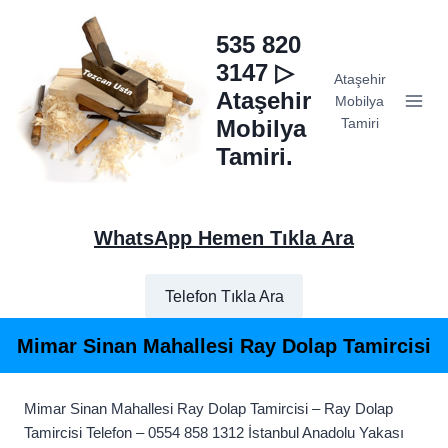
Skip
to
535 820
content
3147 ▷
Ataşehir
Ataşehir
Mobilya
Mobilya
Tamiri
Tamiri.
WhatsApp Hemen Tıkla Ara
Telefon Tıkla Ara
Mimar Sinan Mahallesi Ray Dolap Tamircisi
Mimar Sinan Mahallesi Ray Dolap Tamircisi – Ray Dolap
Tamircisi Telefon – 0554 858 1312 İstanbul Anadolu Yakası