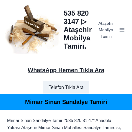
Skip
to
535 820
content
3147 ▷
Ataşehir
Ataşehir
Mobilya
Mobilya
Tamiri
Tamiri.
WhatsApp Hemen Tıkla Ara
Telefon Tıkla Ara
Mimar Sinan Sandalye Tamiri
Mimar Sinan Sandalye Tamiri “535 820 31 47” Anadolu
Yakası Ataşehir Mimar Sinan Mahallesi Sandalye Tamircisi,