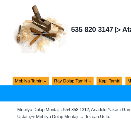
Skip
to
content
535 820 3147 ▷ At
Mobilya Tamiri
Ray Dolap Tamiri
Kapı Tamiri
M
Mobilya Dolap Montajı : 554 858 1312, Anadolu Yakası Gard
Ustası,⇒ Mobilya Dolap Montajı ⇔ Tezcan Usta.