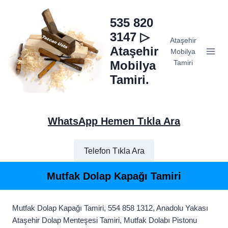
Skip
to
535 820
content
3147 ▷
Ataşehir
Ataşehir
Mobilya
Mobilya
Tamiri
Tamiri.
WhatsApp Hemen Tıkla Ara
Telefon Tıkla Ara
Mutfak Dolap Kapağı Tamiri
Mutfak Dolap Kapağı Tamiri, 554 858 1312, Anadolu Yakası
Ataşehir Dolap Menteşesi Tamiri, Mutfak Dolabı Pistonu