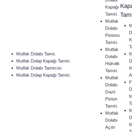
Kap
Kapağı
Tami
Tamiri.
Mutfak
M
Dolabı
D
Pistonu
K
Tamiri.
T
Mutfak
M
Mutfak Dolabı Tamir.
Dolabı
D
Mutfak Dolap Kapağı Tamiri.
Hidrolik
M
Mutfak Dolabı Tamircisi.
Tamiri.
A
Mutfak Dolap Kapağı Tamiri.
Mutfak
F
Dolabı
D
Gazlı
M
Piston
T
Tamiri.
M
Mutfak
D
Dolabı
M
Açılır
T