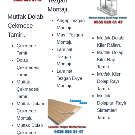
Tezgah
Montajı.
Mutfak Dolabı
Ahşap Tezgah
Çekmece
Montajı.
Tamiri.
Masif Tezgah
Mutfak Dolabı
Montajı.
Kiler Rafları.
Çekmece
Laminat
Mutfak Dolap
Tamiri.
Tezgah
Kiler Ray
Dolap
Montajı.
Tamiri.
Çekmecesi
Laminat
Mutfak Kiler
Tamiri.
Tezgah Evye
Dolap Rayı
Mutfak
Montajı.
Tamiri.
Çekmecesi
Mutfak
Tamiri.
Dolapları Raylı
Mutfak Dolabı
Sistemleri
Çekmece
Tamiri.
Montajı.
Mutfak Dolap
Çekmece