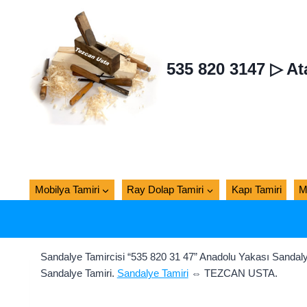
Skip
to
content
535 820 3147 ▷ At
Mobilya Tamiri
Ray Dolap Tamiri
Kapı Tamiri
M
Sandalye Tamircisi “535 820 31 47” Anadolu Yakası Sandalye
Sandalye Tamiri.
Sandalye Tamiri
⇔ TEZCAN USTA.