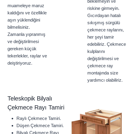
beklemeyin ve
muameleye maruz
riskine girmeyin.
kaldığını ve özellikle
Gıcırdayan hatalı
aşırı yüklendiğini
sıkışmış sürgülü
bilmelisiniz.
çekmece raylarını,
Zamanla yıpranmış
her şeyi tamir
ve değiştirilmesi
edebiliriz. Çekmece
gereken küçük
kulplarını
tekerlekler, raylar ve
değiştirilmesi ve
deiştiriyoruz.
çekmece ray
montajında size
yardımcı olabiliriz.
Teleskopik Bilyalı
Çekmece Rayı Tamiri
Raylı Çekmece Tamiri.
Düşen Çekmece Tamiri.
Bilyalı Çekmece Rayı