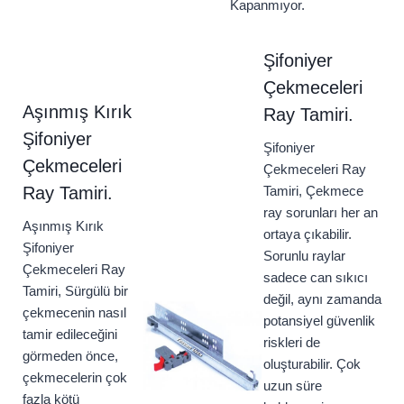
Kapanmıyor.
Şifoniyer
Çekmeceleri
Aşınmış Kırık
Ray Tamiri.
Şifoniyer
Şifoniyer
Çekmeceleri
Çekmeceleri Ray
Ray Tamiri.
Tamiri, Çekmece
ray sorunları her an
Aşınmış Kırık
ortaya çıkabilir.
Şifoniyer
Sorunlu raylar
Çekmeceleri Ray
sadece can sıkıcı
Tamiri, Sürgülü bir
değil, aynı zamanda
çekmecenin nasıl
potansiyel güvenlik
tamir edileceğini
riskleri de
görmeden önce,
oluşturabilir. Çok
çekmecelerin çok
uzun süre
fazla kötü