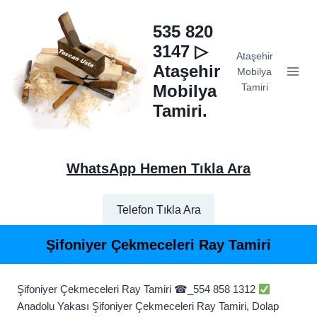
Skip
to
535 820
content
3147 ▷
Ataşehir
Ataşehir
Mobilya
Mobilya
Tamiri
Tamiri.
WhatsApp Hemen Tıkla Ara
Telefon Tıkla Ara
Şifoniyer Çekmeceleri Ray Tamiri
Şifoniyer Çekmeceleri Ray Tamiri ☎_554 858 1312
Anadolu Yakası Şifoniyer Çekmeceleri Ray Tamiri, Dolap