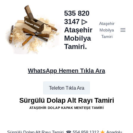
Skip
to
535 820
content
3147 ▷
Ataşehir
Ataşehir
Mobilya
Mobilya
Tamiri
Tamiri.
WhatsApp Hemen Tıkla Ara
Telefon Tıkla Ara
Sürgülü Dolap Alt Rayı Tamiri
ATAŞEHIR DOLAP KAPAK MENTEŞE TAMIRI
Sürgülü Dolap Alt Rayı Tamiri, ☎ 554 858 1312
Anadolu