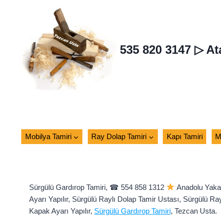
Skip
to
content
535 820 3147 ▷ At
Mobilya Tamiri
Ray Dolap Tamiri
Kapı Tamiri
M
Sürgülü Gardırop Tamiri, ☎ 554 858 1312
Anadolu Yakası
Ayarı Yapılır, Sürgülü Raylı Dolap Tamir Ustası, Sürgülü Ray
Kapak Ayarı Yapılır,
Sürgülü Gardırop Tamiri
, Tezcan Usta.