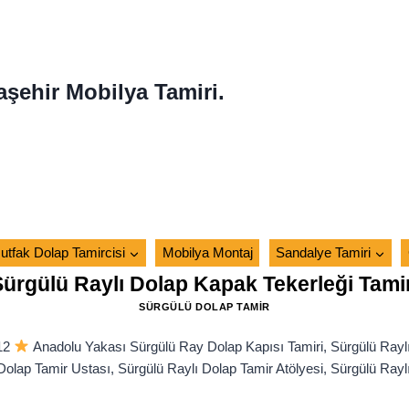
aşehir Mobilya Tamiri.
utfak Dolap Tamircisi
Mobilya Montaj
Sandalye Tamiri
Sürgülü Raylı Dolap Kapak Tekerleği Tamir
SÜRGÜLÜ DOLAP TAMIR
312
Anadolu Yakası Sürgülü Ray Dolap Kapısı Tamiri, Sürgülü Raylı
 Dolap Tamir Ustası, Sürgülü Raylı Dolap Tamir Atölyesi, Sürgülü Rayl