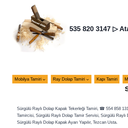
Skip
to
content
535 820 3147 ▷ At
Mobilya Tamiri
Ray Dolap Tamiri
Kapı Tamiri
M
Sürgülü Raylı Dolap Kapak Tekerleği Tamiri, ☎ 554 858 1
Tamircisi, Sürgülü Raylı Dolap Tamir Servisi, Sürgülü Raylı
Sürgülü Raylı Dolap Kapak Ayarı Yapılır, Tezcan Usta.