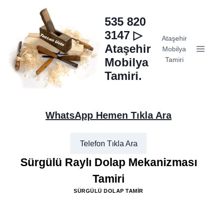
Skip
to
535 820
content
3147 ▷
Ataşehir
Ataşehir
Mobilya
Mobilya
Tamiri
Tamiri.
WhatsApp Hemen Tıkla Ara
Telefon Tıkla Ara
Sürgülü Raylı Dolap Mekanizması
Tamiri
SÜRGÜLÜ DOLAP TAMIR