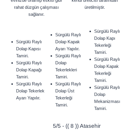
evinizde onarılıp eskisi gibi
kendi üreticisi tarafından
rahat düzgün çalışması
üretilmiştir.
sağlanır.
Sürgülü Raylı
Sürgülü Raylı
Dolap Kapı
Sürgülü Raylı
Dolap Kapak
Tekerleği
Dolap Kapısı
Ayarı Yapılır.
Tamiri.
Tamiri.
Sürgülü Raylı
Sürgülü Raylı
Sürgülü Raylı
Dolap
Dolap Kapak
Dolap Kapağı
Tekerlekleri
Tekerleği
Tamiri.
Tamiri.
Tamiri.
Sürgülü Raylı
Sürgülü Raylı
Sürgülü Raylı
Dolap Tekerlek
Dolap Üst
Dolap
Ayarı Yapılır.
Tekerleği
Mekanizması
Tamiri.
Tamiri.
5/5 - (( 8 )) Atasehir