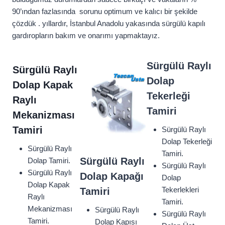
90’ından fazlasında sorunu optimum ve kalıcı bir şekilde
çözdük . yıllardır, İstanbul Anadolu yakasında sürgülü kapılı
gardıropların bakım ve onarımı yapmaktayız.
Sürgülü Raylı
Sürgülü Raylı
Dolap
Dolap Kapak
Tekerleği
Raylı
Tamiri
Mekanizması
Tamiri
Sürgülü Raylı
Dolap Tekerleği
Sürgülü Raylı
Tamiri.
Sürgülü Raylı
Dolap Tamiri.
Sürgülü Raylı
Sürgülü Raylı
Dolap Kapağı
Dolap
Dolap Kapak
Tekerlekleri
Tamiri
Raylı
Tamiri.
Mekanizması
Sürgülü Raylı
Sürgülü Raylı
Tamiri.
Dolap Kapısı