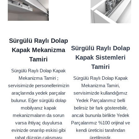
Sürgülü Raylı Dolap
Sürgülü Raylı Dolap
Kapak Mekanizma
Kapak Sistemleri
Tamiri
Tamiri
Sürgülü Raylı Dolap Kapak
Mekanizma Tamiri ;
Sürgülü Raylı Dolap Kapak
servisimizde personellerimizin
Mekanizma Tamiri,
araçlarında yedek parçalar
servisimizde kullandığımız
bulunur. Eğer sürgülü dolap
Yedek Parçalarımız belli
mobilyanız kapak
belirsiz bir fark gösterebilir,
mekanizmaların da sorun
ancak bununla birlikte Yedek
varsa ihtiyaç duyulursa
Parçalarımız %100 orijinal ve
evinizde onarılıp eskisi gibi
kendi üreticisi tarafından
rahat düzgün çalışması
üretilmiştir.