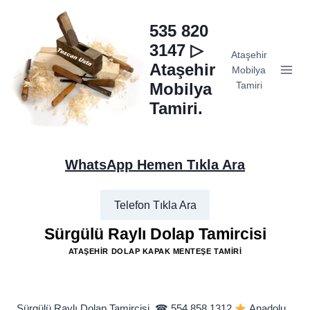
Skip
to
535 820
content
3147 ▷
Ataşehir
Ataşehir
Mobilya
Mobilya
Tamiri
Tamiri.
WhatsApp Hemen Tıkla Ara
Telefon Tıkla Ara
Sürgülü Raylı Dolap Tamircisi
ATAŞEHIR DOLAP KAPAK MENTEŞE TAMIRI
Sürgülü Raylı Dolap Tamircisi, ☎ 554 858 1312
Anadolu