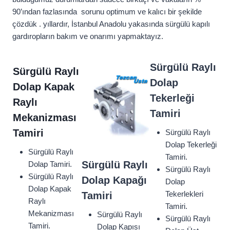
90’ından fazlasında sorunu optimum ve kalıcı bir şekilde
çözdük . yıllardır, İstanbul Anadolu yakasında sürgülü kapılı
gardıropların bakım ve onarımı yapmaktayız.
Sürgülü Raylı
Sürgülü Raylı
Dolap
Dolap Kapak
Tekerleği
Raylı
Tamiri
Mekanizması
Tamiri
Sürgülü Raylı
Dolap Tekerleği
Sürgülü Raylı
Tamiri.
Sürgülü Raylı
Dolap Tamiri.
Sürgülü Raylı
Sürgülü Raylı
Dolap Kapağı
Dolap
Dolap Kapak
Tekerlekleri
Tamiri
Raylı
Tamiri.
Mekanizması
Sürgülü Raylı
Sürgülü Raylı
Tamiri.
Dolap Kapısı