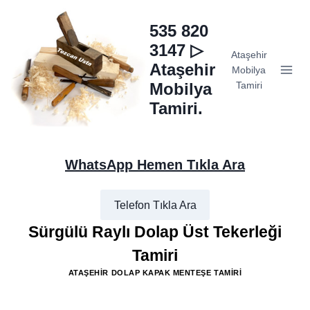
Skip
to
535 820
content
3147 ▷
Ataşehir
Ataşehir
Mobilya
Mobilya
Tamiri
Tamiri.
WhatsApp Hemen Tıkla Ara
Telefon Tıkla Ara
Sürgülü Raylı Dolap Üst Tekerleği
Tamiri
ATAŞEHIR DOLAP KAPAK MENTEŞE TAMIRI