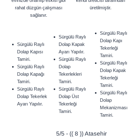
evinizde onarılıp eskisi gibi
kendi üreticisi tarafından
rahat düzgün çalışması
üretilmiştir.
sağlanır.
Sürgülü Raylı
Sürgülü Raylı
Dolap Kapı
Sürgülü Raylı
Dolap Kapak
Tekerleği
Dolap Kapısı
Ayarı Yapılır.
Tamiri.
Tamiri.
Sürgülü Raylı
Sürgülü Raylı
Sürgülü Raylı
Dolap
Dolap Kapak
Dolap Kapağı
Tekerlekleri
Tekerleği
Tamiri.
Tamiri.
Tamiri.
Sürgülü Raylı
Sürgülü Raylı
Sürgülü Raylı
Dolap Tekerlek
Dolap Üst
Dolap
Ayarı Yapılır.
Tekerleği
Mekanizması
Tamiri.
Tamiri.
5/5 - (( 8 )) Atasehir