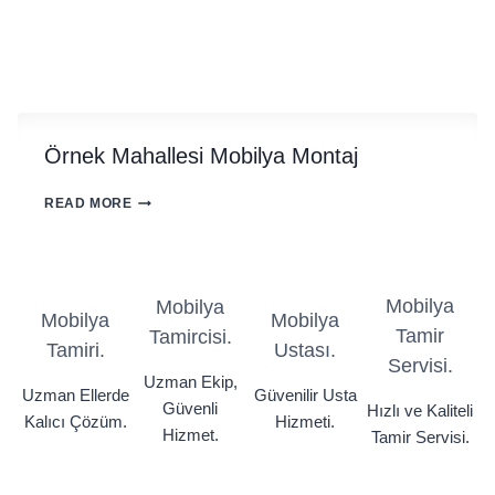
Örnek Mahallesi Mobilya Montaj
ÖRNEK
READ MORE
MAHALLESI
MOBILYA
MONTAJ
Mobilya
Mobilya
Mobilya
Mobilya
Tamir
Tamircisi.
Tamiri.
Ustası.
Servisi.
Uzman Ekip,
Uzman Ellerde
Güvenilir Usta
Güvenli
Hızlı ve Kaliteli
Kalıcı Çözüm.
Hizmeti.
Hizmet.
Tamir Servisi.