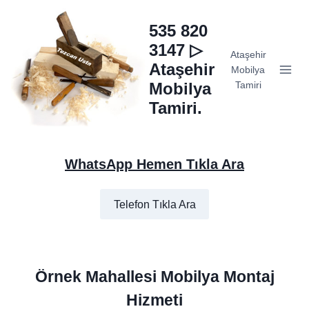
Skip
to
535 820
content
3147 ▷
Ataşehir
Ataşehir
Mobilya
Mobilya
Tamiri
Tamiri.
WhatsApp Hemen Tıkla Ara
Telefon Tıkla Ara
Örnek Mahallesi Mobilya Montaj
Hizmeti