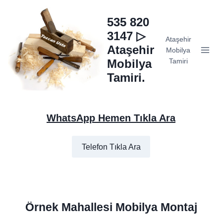
Skip
to
535 820
content
3147 ▷
Ataşehir
Ataşehir
Mobilya
Mobilya
Tamiri
Tamiri.
WhatsApp Hemen Tıkla Ara
Telefon Tıkla Ara
Örnek Mahallesi Mobilya Montaj