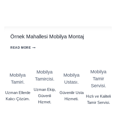
Örnek Mahallesi Mobilya Montaj
ÖRNEK
READ MORE
MAHALLESI
MOBILYA
MONTAJ
Mobilya
Mobilya
Mobilya
Mobilya
Tamir
Tamircisi.
Tamiri.
Ustası.
Servisi.
Uzman Ekip,
Uzman Ellerde
Güvenilir Usta
Güvenli
Hızlı ve Kaliteli
Kalıcı Çözüm.
Hizmeti.
Hizmet.
Tamir Servisi.