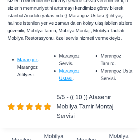
sizlerin beklentilerine daha iyi şekilde cevap verebilmek için
sizlerin memnuniyetini arttırmayı kendimize görev bilerek
istanbul Anadolu yakasında {{ Marangoz Ustası }} ihtiyaç
halinde istenilen yer ve zaman da en kolay ulaşılabilen sizlere
güvenilir, Mobilya Tamiri, Mobilya Montajı, Mobilya Tadilatı,
Mobilya Restorasyonu, özel servis hizmeti vermekteyiz.
Marangoz
Marangoz
Marangoz
.
Servis.
Tamirci.
Marangoz
Marangoz
Marangoz Usta
Atölyesi.
Ustası
.
Servisi.
5/5 - (( 10 )) Atasehir
Mobilya Tamir Montaj
Servisi
Mobilya
Mobilya
Mobilya
Mobilya