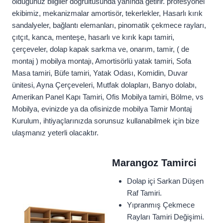
olduğunuz bilgiler doğrultusunda yanında getirir. profesyonel
ekibimiz, mekanizmalar amortisör, tekerlekler, Hasarlı kırık
sandalyeler, bağlantı elemanları, pinomatik çekmece rayları,
çıtçıt, kanca, menteşe, hasarlı ve kırık kapı tamiri,
çerçeveler, dolap kapak sarkma ve, onarım, tamir, ( de
montaj ) mobilya montajı, Amortisörlü yatak tamiri, Sofa
Masa tamiri, Büfe tamiri, Yatak Odası, Komidin, Duvar
ünitesi, Ayna Çerçeveleri, Mutfak dolapları, Banyo dolabı,
Amerikan Panel Kapı Tamiri, Ofis Mobilya tamiri, Bölme, vs
Mobilya, evinizde ya da ofisinizde mobilya Tamir Montaj
Kurulum, ihtiyaçlarınızda sorunsuz kullanabilmek için bize
ulaşmanız yeterli olacaktır.
Marangoz Tamirci
Dolap içi Sarkan Düşen
Raf Tamiri.
Yıpranmış Çekmece
Rayları Tamiri Değişimi.