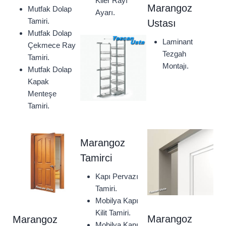
Kiler Rayı
Marangoz
Mutfak Dolap
Ayarı.
Tamiri.
Ustası
Mutfak Dolap
Laminant
Çekmece Ray
Tezgah
Tamiri.
Montajı.
Mutfak Dolap
Kapak
Menteşe
Tamiri.
Marangoz
Tamirci
Kapı Pervazı
Tamiri.
Mobilya Kapı
Kilit Tamiri.
Marangoz
Marangoz
Mobilya Kapı