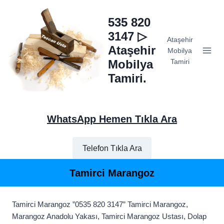
Skip
to
535 820
content
3147 ▷
Ataşehir
Ataşehir
Mobilya
Mobilya
Tamiri
Tamiri.
WhatsApp Hemen Tıkla Ara
Telefon Tıkla Ara
Tamirci Marangoz
Tamirci Marangoz ”0535 820 3147” Tamirci Marangoz,
Marangoz Anadolu Yakası, Tamirci Marangoz Ustası, Dolap