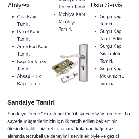
Usta Servisi
Atölyesi
Kasası Tamiri.
Mobilya Kapı
Sürgü Kapı
Oda Kapı
Menteşe
Tamiri.
Tamiri.
Tamiri.
Sürgü Kapı
Panel Kapı
Tamir Edilir.
Tamiri.
Sürgü Kapı
Amerikan Kapı
Sistemleri
Tamiri.
Tamiri.
Kapı Sarkması
Sürgü Kapı
Tamiri.
Mekanizma
Ahşap Kırık
Tamiri.
Kapı Tamiri.
Sandalye Tamiri
Sandalye Tamiri ” olarak her türlü ihtiyaca çözüm üreterek bu
sayede müşterilerimizin için ilk tercih edilen beklentinin
ötesinde kaliteli hizmet sunan markalardan bağımsız
alanında tecrübeli ve deneyimli servis ekibiyle ve gezici