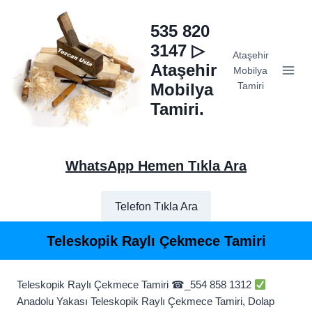
Skip
to
535 820
content
3147 ▷
Ataşehir
Ataşehir
Mobilya
Mobilya
Tamiri
Tamiri.
WhatsApp Hemen Tıkla Ara
Telefon Tıkla Ara
Teleskopik Raylı Çekmece Tamiri
Teleskopik Raylı Çekmece Tamiri ☎_554 858 1312
Anadolu Yakası Teleskopik Raylı Çekmece Tamiri, Dolap