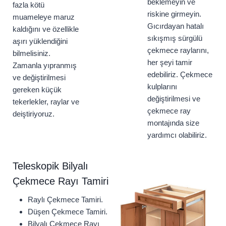
beklemeyin ve
fazla kötü
riskine girmeyin.
muameleye maruz
Gıcırdayan hatalı
kaldığını ve özellikle
sıkışmış sürgülü
aşırı yüklendiğini
çekmece raylarını,
bilmelisiniz.
her şeyi tamir
Zamanla yıpranmış
edebiliriz. Çekmece
ve değiştirilmesi
kulplarını
gereken küçük
değiştirilmesi ve
tekerlekler, raylar ve
çekmece ray
deiştiriyoruz.
montajında size
yardımcı olabiliriz.
Teleskopik Bilyalı
Çekmece Rayı Tamiri
Raylı Çekmece Tamiri.
Düşen Çekmece Tamiri.
Bilyalı Çekmece Rayı