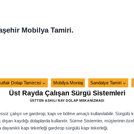
aşehir Mobilya Tamiri.
utfak Dolap Tamircisi
Mobilya Montaj
Sandalye Tamiri
Üst Rayda Çalışan Sürgü Sistemleri
ÜSTTEN ASKILI RAY DOLAP MEKANIZMASI
iz çalışır ve gardırop, kapı ve bölme amaçlı kullanılabilir. Sürgülü k
k dışarı kaydığı dolaplarda kullanılır. Sürme Sistemler, müşterinin öz
ya dayanıklı kapı tekerleği gardırop sürgülü kapı tekerleği.