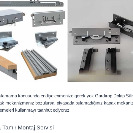
bulamama konusunda endişelenmenize gerek yok Gardırop Dolap Silindi
kapak mekanizmanız bozulursa. piyasada bulamadığınız kapak mekanizmala
zemeleri kullanmayı taahhüt ediyoruz.
ya Tamir Montaj Servisi