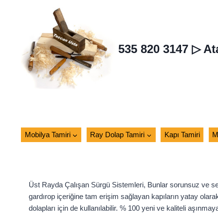
Skip
to
content
535 820 3147 ▷ At
Mobilya Tamiri
Ray Dolap Tamiri
Kapı Tamiri
M
Üst Rayda Çalışan Sürgü Sistemleri, Bunlar sorunsuz ve sess
gardırop içeriğine tam erişim sağlayan kapıların yatay olara
dolapları için de kullanılabilir. % 100 yeni ve kaliteli aşınma