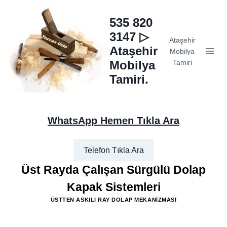
Skip
to
535 820
content
3147 ▷
Ataşehir
Ataşehir
Mobilya
Mobilya
Tamiri
Tamiri.
WhatsApp Hemen Tıkla Ara
Telefon Tıkla Ara
Üst Rayda Çalışan Sürgülü Dolap
Kapak Sistemleri
ÜSTTEN ASKILI RAY DOLAP MEKANIZMASI