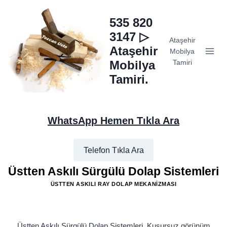
Skip
to
535 820
content
3147 ▷
Ataşehir
Ataşehir
Mobilya
Mobilya
Tamiri
Tamiri.
WhatsApp Hemen Tıkla Ara
Telefon Tıkla Ara
Üstten Askılı Sürgülü Dolap Sistemleri
ÜSTTEN ASKILI RAY DOLAP MEKANIZMASI
Üstten Askılı Sürgülü Dolap Sistemleri, Kusursuz görünüm