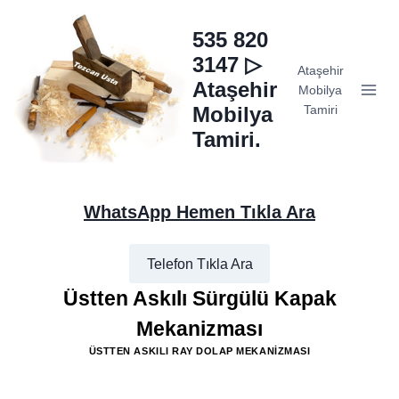
Skip
to
535 820
content
3147 ▷
Ataşehir
Ataşehir
Mobilya
Mobilya
Tamiri
Tamiri.
WhatsApp Hemen Tıkla Ara
Telefon Tıkla Ara
Üstten Askılı Sürgülü Kapak
Mekanizması
ÜSTTEN ASKILI RAY DOLAP MEKANIZMASI