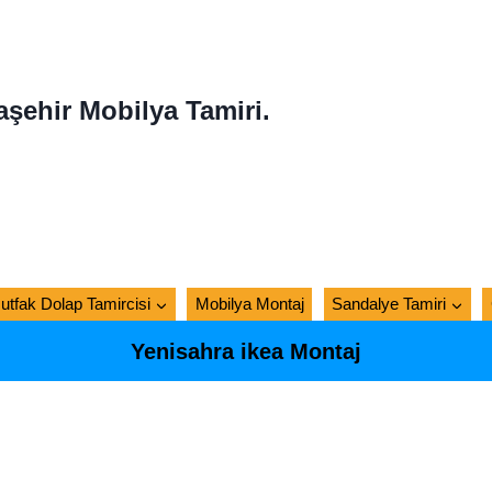
aşehir Mobilya Tamiri.
utfak Dolap Tamircisi
Mobilya Montaj
Sandalye Tamiri
Yenisahra ikea Montaj