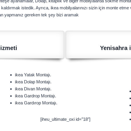
teşe ayarlamalar, Dolap, kitaplık ve diğer mobilyalarda sökme montaj,
kaldırmak istedik. Ayrıca, ikea mobilyalarınızı sizin için monte etme 
aman yapmanız gereken tek şey bizi aramak
izmeti
Yenisahra 
ikea Yatak Montajı.
ikea Dolap Montajı.
ikea Divan Montajı.
ikea Gardrop Montajı.
ikea Gardırop Montajı.
[iheu_ultimate_oxi id=”18″]