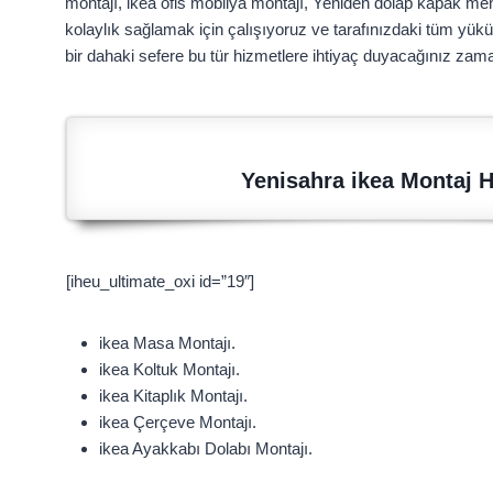
montajı, ikea ofis mobilya montajı, Yeniden dolap kapak men
kolaylık sağlamak için çalışıyoruz ve tarafınızdaki tüm yükü 
bir dahaki sefere bu tür hizmetlere ihtiyaç duyacağınız z
Yenisahra ikea Montaj H
[iheu_ultimate_oxi id=”19″]
ikea Masa Montajı.
ikea Koltuk Montajı.
ikea Kitaplık Montajı.
ikea Çerçeve Montajı.
ikea Ayakkabı Dolabı Montajı.