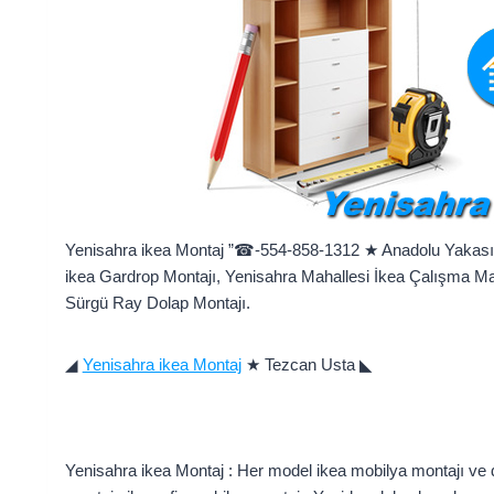
Yenisahra ikea Montaj ”☎-554-858-1312 ★ Anadolu Yakası At
ikea Gardrop Montajı, Yenisahra Mahallesi İkea Çalışma Mas
Sürgü Ray Dolap Montajı.
◢
Yenisahra ikea Montaj
★ Tezcan Usta ◣
Yenisahra ikea Montaj : Her model ikea mobilya montajı ve 