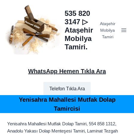
Skip
to
535 820
content
3147 ▷
Ataşehir
Ataşehir
Mobilya
Mobilya
Tamiri
Tamiri.
WhatsApp Hemen Tıkla Ara
Telefon Tıkla Ara
Yenisahra Mahallesi Mutfak Dolap
Tamircisi
Yenisahra Mahallesi Mutfak Dolap Tamiri, 554 858 1312,
Anadolu Yakası Dolap Menteşesi Tamiri, Laminat Tezgah