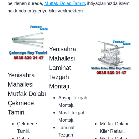
belirlenen sürede,
Mutfak Dolap Tamiri
, ihtiyaçlarınızda işlem
hakkında müşteriye bilgi verilmektedir.
Yenisahra
Mahallesi
Laminat
Yenisahra
Tezgah
Mahallesi
Montajı.
Mutfak Dolabı
Ahşap Tezgah
Çekmece
Montajı.
Tamiri.
Masif Tezgah
Montajı.
Çekmece
Mutfak Dolabı
Laminat
Tamiri.
Kiler Rafları.
Tezgah
Dolap
Mutfak Dolap