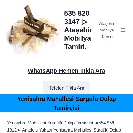
Skip
to
535 820
content
3147 ▷
Ataşehir
Ataşehir
Mobilya
Mobilya
Tamiri
Tamiri.
WhatsApp Hemen Tıkla Ara
Telefon Tıkla Ara
Yenisahra Mahallesi Sürgülü Dolap
Tamircisi
Yenisahra Mahallesi Sürgülü Dolap Tamircisi ◄554 858
1312► Anadolu Yakası Yenisahra Mahallesi Sürgülü Dolap