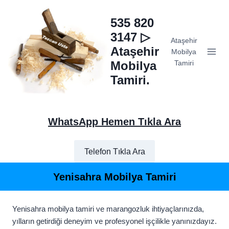
Skip
to
535 820
content
3147 ▷
Ataşehir
Ataşehir
Mobilya
Mobilya
Tamiri
Tamiri.
WhatsApp Hemen Tıkla Ara
Telefon Tıkla Ara
Yenisahra Mobilya Tamiri
Yenisahra mobilya tamiri ve marangozluk ihtiyaçlarınızda,
yılların getirdiği deneyim ve profesyonel işçilikle yanınızdayız.