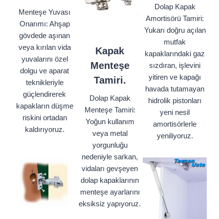
Dolap Kapak
Menteşe Yuvası
Amortisörü Tamiri:
Onarımı: Ahşap
Yukarı doğru açılan
gövdede aşınan
mutfak
veya kırılan vida
Kapak
kapaklarındaki gaz
yuvalarını özel
Menteşe
sızdıran, işlevini
dolgu ve aparat
yitiren ve kapağı
Tamiri.
teknikleriyle
havada tutamayan
güçlendirerek
Dolap Kapak
hidrolik pistonları
kapakların düşme
Menteşe Tamiri:
yeni nesil
riskini ortadan
Yoğun kullanım
amortisörlerle
kaldırıyoruz.
veya metal
yeniliyoruz.
yorgunluğu
nedeniyle sarkan,
vidaları gevşeyen
dolap kapaklarının
menteşe ayarlarını
eksiksiz yapıyoruz.