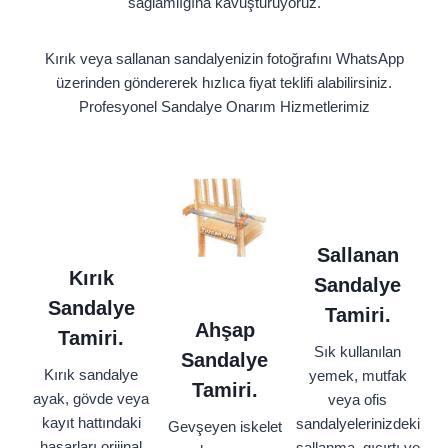
sağlamlığına kavuşturuyoruz.
Kırık veya sallanan sandalyenizin fotoğrafını WhatsApp
üzerinden göndererek hızlıca fiyat teklifi alabilirsiniz.
Profesyonel Sandalye Onarım Hizmetlerimiz
Sallanan
Kırık
Sandalye
Sandalye
Tamiri.
Ahşap
Tamiri.
Sık kullanılan
Sandalye
Kırık sandalye
yemek, mutfak
Tamiri.
ayak, gövde veya
veya ofis
kayıt hattındaki
sandalyelerinizdeki
Gevşeyen iskelet
hasarları orijinal
sallanma, gıcırtı ve