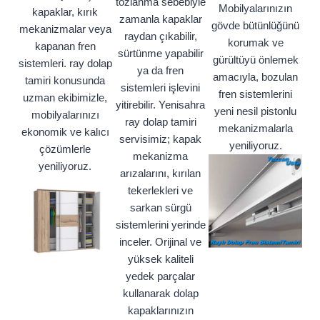
tozlanma sebebiyle
Mobilyalarınızın
kapaklar, kırık
zamanla kapaklar
gövde bütünlüğünü
mekanizmalar veya
raydan çıkabilir,
korumak ve
kapanan fren
sürtünme yapabilir
gürültüyü önlemek
sistemleri. ray dolap
ya da fren
amacıyla, bozulan
tamiri konusunda
sistemleri işlevini
fren sistemlerini
uzman ekibimizle,
yitirebilir. Yenisahra
yeni nesil pistonlu
mobilyalarınızı
ray dolap tamiri
mekanizmalarla
ekonomik ve kalıcı
servisimiz; kapak
yeniliyoruz.
çözümlerle
mekanizma
yeniliyoruz.
arızalarını, kırılan
tekerlekleri ve
sarkan sürgü
sistemlerini yerinde
inceler. Orijinal ve
yüksek kaliteli
yedek parçalar
kullanarak dolap
kapaklarınızın