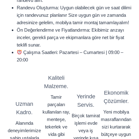
randevu alın.
Randevu Oluşturma: Uygun olabilecek gün ve saat dilimi
için randevunuz planlanır Size uygun gün ve zamanda
adresinize gelelim, mobilya tamir montaj tamamlayalım!
Ön Değerlendirme ve Fiyatlandırma: Ekibimiz arızayı
inceler, gerekli parça ve ekipmanlara göre net bir fiyat
teklifi sunar.
Çalışma Saatleri: Pazartesi – Cumartesi | 09:00 –
20:00
Kaliteli
Malzeme.
Ekonomik
Yerinde
Tamir
Çözümler.
Uzman
parçaları
Servis.
Kadro.
kullanılan ray,
Yeni mobilya
Birçok tamirat
menteşe,
masraflarından
Alanında
işlemi evde
tekerlek ve
sizi kurtararak
deneyimlerimize
veya iş
vida gibi
bütçeye uygun
sahip ustalarla
yerinde kısa