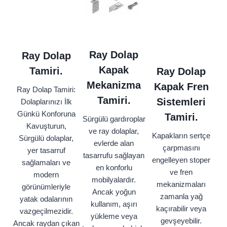
Ray Dolap
Ray Dolap
Kapak
Tamiri.
Ray Dolap
Mekanizma
Kapak Fren
Ray Dolap Tamiri:
Tamiri.
Sistemleri
Dolaplarınızı İlk
Günkü Konforuna
Tamiri.
Sürgülü gardıroplar
Kavuşturun,
ve ray dolaplar,
Kapakların sertçe
Sürgülü dolaplar,
evlerde alan
çarpmasını
yer tasarruf
tasarrufu sağlayan
engelleyen stoper
sağlamaları ve
en konforlu
ve fren
modern
mobilyalardır.
mekanizmaları
görünümleriyle
Ancak yoğun
zamanla yağ
yatak odalarının
kullanım, aşırı
kaçırabilir veya
vazgeçilmezidir.
yükleme veya
gevşeyebilir.
Ancak raydan çıkan