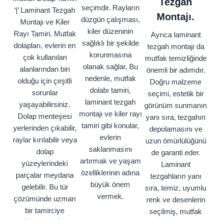
Tezgah
seçimdir. Rayların
‘|’ Laminant Tezgah
Montajı.
düzgün çalışması,
Montajı ve Kiler
kiler düzeninin
Rayı Tamiri. Mutfak
Ayrıca laminant
sağlıklı bir şekilde
dolapları, evlerin en
tezgah montajı da
korunmasına
çok kullanılan
mutfak temizliğinde
olanak sağlar. Bu
alanlarından biri
önemli bir adımdır.
nedenle, mutfak
olduğu için çeşitli
Doğru malzeme
dolabı tamiri,
sorunlar
seçimi, estetik bir
laminant tezgah
yaşayabilirsiniz.
görünüm sunmanın
montajı ve kiler rayı
Dolap menteşesi
yanı sıra, tezgahın
tamiri gibi konular,
yerlerinden çıkabilir,
depolamasını ve
evlerin
raylar kırılabilir veya
uzun ömürlülüğünü
saklanmasını
dolap
de garanti eder.
artırmak ve yaşam
yüzeylerindeki
Laminant
özelliklerinin adına
parçalar meydana
tezgahların yanı
büyük önem
gelebilir. Bu tür
sıra, temiz, uyumlu
vermek.
çözümünde uzman
renk ve desenlerin
bir tamirciye
seçilmiş, mutfak