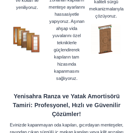
ve kolları ile
kaliteli sürgü
menteşe ayarlarını
yeniliyoruz.
mekanizmalarıyla
hassasiyetle
çözüyoruz.
yapıyoruz. Aşınan
ahşap vida
yuvalarını özel
tekniklerle
güçlendirerek
kapıların tam
hizasında
kapanmasını
sağlıyoruz.
Yenisahra Ranza ve Yatak Amortisörü
Tamiri: Profesyonel, Hızlı ve Güvenilir
Çözümler!
Evinizde kapanmayan oda kapıları, gıcırdayan menteşeler,
rayından çıkan sürgülü iç mekan kapıları veya kilit arızaları