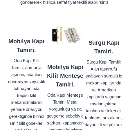
göndererek hızlıca şeffaf fiyat teklifi alabilirsiniz.
Mobilya Kapı
Sürgü Kapı
Tamiri.
Tamiri.
Oda Kapı Kilit
Sürgü Kapı Tamiri:
Mobilya Kapı
Tamiri: Zamanla
Alan tasarrufu
aşınan, anahtarı
Kilit Menteşe
sağlayan sürgülü iç
dönmeyen veya dili
mekan kapılarında
Tamiri.
tutmayan oda
ve Amerikan
Oda Kapı Menteşe
kapısı kilit
kapılarda yaşanan
Tamiri: Metal
mekanizmalarını
raydan çıkma,
yorgunluğu ya da
yerinde onarıyor,
takılma ve tekerlek
gevşeme sebebiyle
gerektiğinde birinci
kırılması arızalarını,
sarkan, kapanırken
sınıf kilit göbekleri
dayanıklı ve yüksek
zorlanan kapıların