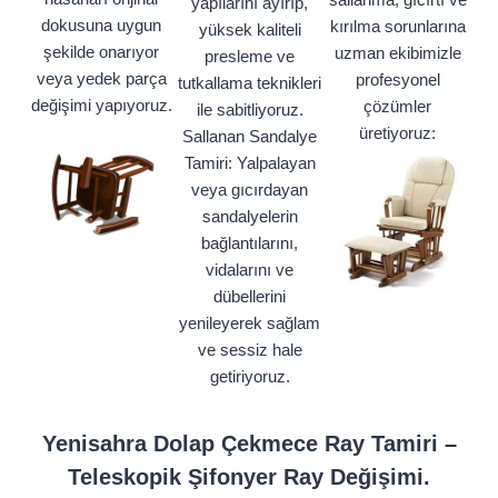
yapılarını ayırıp,
dokusuna uygun
kırılma sorunlarına
yüksek kaliteli
şekilde onarıyor
uzman ekibimizle
presleme ve
veya yedek parça
profesyonel
tutkallama teknikleri
değişimi yapıyoruz.
çözümler
ile sabitliyoruz.
üretiyoruz:
Sallanan Sandalye
Tamiri: Yalpalayan
veya gıcırdayan
sandalyelerin
bağlantılarını,
vidalarını ve
dübellerini
yenileyerek sağlam
ve sessiz hale
getiriyoruz.
Yenisahra Dolap Çekmece Ray Tamiri –
Teleskopik Şifonyer Ray Değişimi.