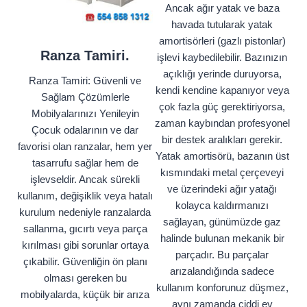
Ancak ağır yatak ve baza
havada tutularak yatak
amortisörleri (gazlı pistonlar)
Ranza Tamiri.
işlevi kaybedilebilir. Bazınızın
açıklığı yerinde duruyorsa,
Ranza Tamiri: Güvenli ve
kendi kendine kapanıyor veya
Sağlam Çözümlerle
çok fazla güç gerektiriyorsa,
Mobilyalarınızı Yenileyin
zaman kaybından profesyonel
Çocuk odalarının ve dar
bir destek aralıkları gerekir.
favorisi olan ranzalar, hem yer
Yatak amortisörü, bazanın üst
tasarrufu sağlar hem de
kısmındaki metal çerçeveyi
işlevseldir. Ancak sürekli
ve üzerindeki ağır yatağı
kullanım, değişiklik veya hatalı
kolayca kaldırmanızı
kurulum nedeniyle ranzalarda
sağlayan, günümüzde gaz
sallanma, gıcırtı veya parça
halinde bulunan mekanik bir
kırılması gibi sorunlar ortaya
parçadır. Bu parçalar
çıkabilir. Güvenliğin ön planı
arızalandığında sadece
olması gereken bu
kullanım konforunuz düşmez,
mobilyalarda, küçük bir arıza
aynı zamanda ciddi ev