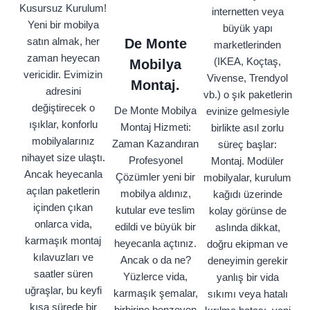
Kusursuz Kurulum!
internetten veya
Yeni bir mobilya
büyük yapı
satın almak, her
De Monte
marketlerinden
zaman heyecan
(IKEA, Koçtaş,
Mobilya
vericidir. Evimizin
Vivense, Trendyol
Montaj.
adresini
vb.) o şık paketlerin
değiştirecek o
De Monte Mobilya
evinize gelmesiyle
ışıklar, konforlu
Montaj Hizmeti:
birlikte asıl zorlu
mobilyalarınız
Zaman Kazandıran
süreç başlar:
nihayet size ulaştı.
Profesyonel
Montaj. Modüler
Ancak heyecanla
Çözümler yeni bir
mobilyalar, kurulum
açılan paketlerin
mobilya aldınız,
kağıdı üzerinde
içinden çıkan
kutular eve teslim
kolay görünse de
onlarca vida,
edildi ve büyük bir
aslında dikkat,
karmaşık montaj
heyecanla açtınız.
doğru ekipman ve
kılavuzları ve
Ancak o da ne?
deneyimin gerekir
saatler süren
Yüzlerce vida,
yanlış bir vida
uğraşlar, bu keyfi
karmaşık şemalar,
sıkımı veya hatalı
kısa sürede bir
birbirine benzeyen