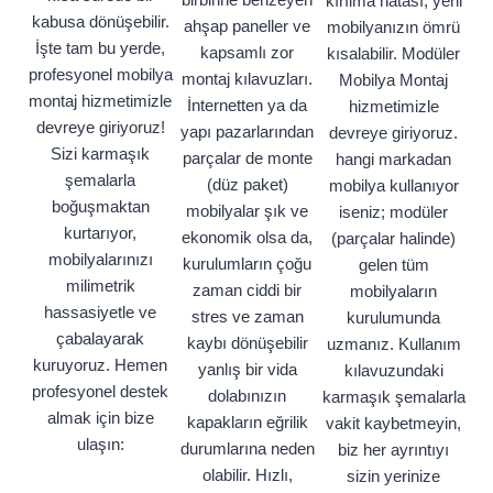
kırılma hatası, yeni
kabusa dönüşebilir.
ahşap paneller ve
mobilyanızın ömrü
İşte tam bu yerde,
kapsamlı zor
kısalabilir. Modüler
profesyonel mobilya
montaj kılavuzları.
Mobilya Montaj
montaj hizmetimizle
İnternetten ya da
hizmetimizle
devreye giriyoruz!
yapı pazarlarından
devreye giriyoruz.
Sizi karmaşık
parçalar de monte
hangi markadan
şemalarla
(düz paket)
mobilya kullanıyor
boğuşmaktan
mobilyalar şık ve
iseniz; modüler
kurtarıyor,
ekonomik olsa da,
(parçalar halinde)
mobilyalarınızı
kurulumların çoğu
gelen tüm
milimetrik
zaman ciddi bir
mobilyaların
hassasiyetle ve
stres ve zaman
kurulumunda
çabalayarak
kaybı dönüşebilir
uzmanız. Kullanım
kuruyoruz. Hemen
yanlış bir vida
kılavuzundaki
profesyonel destek
dolabınızın
karmaşık şemalarla
almak için bize
kapakların eğrilik
vakit kaybetmeyin,
ulaşın:
durumlarına neden
biz her ayrıntıyı
olabilir. Hızlı,
sizin yerinize