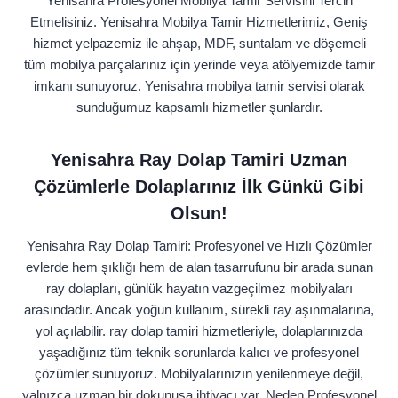
Yenisahra Profesyonel Mobilya Tamir Servisini Tercih
Etmelisiniz. Yenisahra Mobilya Tamir Hizmetlerimiz, Geniş
hizmet yelpazemiz ile ahşap, MDF, suntalam ve döşemeli
tüm mobilya parçalarınız için yerinde veya atölyemizde tamir
imkanı sunuyoruz. Yenisahra mobilya tamir servisi olarak
sunduğumuz kapsamlı hizmetler şunlardır.
Yenisahra Ray Dolap Tamiri Uzman
Çözümlerle Dolaplarınız İlk Günkü Gibi
Olsun!
Yenisahra Ray Dolap Tamiri: Profesyonel ve Hızlı Çözümler
evlerde hem şıklığı hem de alan tasarrufunu bir arada sunan
ray dolapları, günlük hayatın vazgeçilmez mobilyaları
arasındadır. Ancak yoğun kullanım, sürekli ray aşınmalarına,
yol açılabilir. ray dolap tamiri hizmetleriyle, dolaplarınızda
yaşadığınız tüm teknik sorunlarda kalıcı ve profesyonel
çözümler sunuyoruz. Mobilyalarınızın yenilenmeye değil,
yalnızca uzman bir dokunuşa ihtiyacı var. Neden Profesyonel