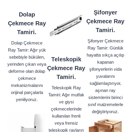
Şifonyer
Dolap
Çekmece Ray
Çekmece Ray
Tamiri.
Tamiri.
Şifonyer Çekmece
Dolap Çekmece
Ray Tamir: Günlük
Ray Tamir: Ağır yük
hayatta sıkça açılıp
sebebiyle bükülen,
Teleskopik
kapanan
yerinden çıkan veya
Çekmece Ray
şifonyerlerin vida
deforme olan dolap
Tamiri.
yuvalarını
çekmece
sağlamlaştırıyor,
mekanizmalarını
Teleskopik Ray
aşınan ray
orijinal parçalarla
Tamiri: Ağır mutfak
sistemlerini birinci
yeniliyoruz.
ve giysi
sınıf malzemelerle
çekmecelerinde
değiştiriyoruz.
kullanılan frenli
veya frensiz
teleskopik rayların