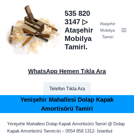
Skip
to
535 820
content
3147 ▷
Ataşehir
Ataşehir
Mobilya
Mobilya
Tamiri
Tamiri.
WhatsApp Hemen Tıkla Ara
Telefon Tıkla Ara
Yenişehir Mahallesi Dolap Kapak
Amortisörü Tamiri
Yenişehir Mahallesi Dolap Kapak Amortisörü Tamiri @ Dolap
Kapak Amortisörü Tamircisi – 0554 858 1312- İstanbul