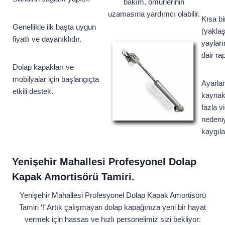
bakım, ömürlerinin
uzamasına yardımcı olabilir.
Kısa bi
Genellikle ilk başta uygun
(yaklaşı
fiyatlı ve dayanıklıdır.
yayları
dair ra
Dolap kapakları ve
mobilyalar için başlangıçta
Ayarla
etkili destek.
kaynak
fazla vi
nedeniy
kaygıla
Yenişehir Mahallesi Profesyonel Dolap
Kapak Amortisörü Tamiri.
Yenişehir Mahallesi Profesyonel Dolap Kapak Amortisörü
Tamiri ‘!’ Artık çalışmayan dolap kapağınıza yeni bir hayat
vermek için hassas ve hızlı personelimiz sizi bekliyor: