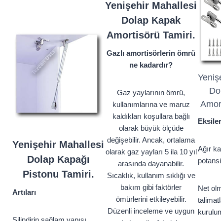
Yenişehir Mahallesi
Dolap Kapak
Amortisörü Tamiri.
Gazlı amortisörlerin ömrü
ne kadardır?
Yeniş
Do
Gaz yaylarının ömrü,
Amort
kullanımlarına ve maruz
kaldıkları koşullara bağlı
Eksiler
olarak büyük ölçüde
değişebilir. Ancak, ortalama
Yenişehir Mahallesi
Ağır ka
olarak gaz yayları 5 ila 10 yıl
Dolap Kapağı
potansi
arasında dayanabilir.
Pistonu Tamiri.
Sıcaklık, kullanım sıklığı ve
bakım gibi faktörler
Net ol
Artıları
ömürlerini etkileyebilir.
talimat
Düzenli inceleme ve uygun
kurulu
Silindirin sağlam yapısı.