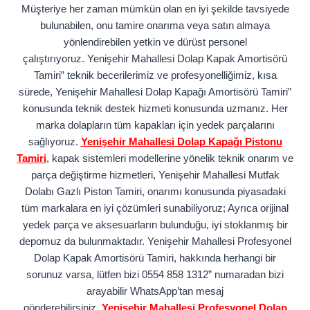
Müşteriye her zaman mümkün olan en iyi şekilde tavsiyede
bulunabilen, onu tamire onarıma veya satın almaya
yönlendirebilen yetkin ve dürüst personel
çalıştırıyoruz. Yenişehir Mahallesi Dolap Kapak Amortisörü
Tamiri” teknik becerilerimiz ve profesyonelliğimiz, kısa
sürede, Yenişehir Mahallesi Dolap Kapağı Amortisörü Tamiri”
konusunda teknik destek hizmeti konusunda uzmanız. Her
marka dolapların tüm kapakları için yedek parçalarını
sağlıyoruz.
Yenişehir Mahallesi Dolap Kapağı Pistonu
Tamiri
, kapak sistemleri modellerine yönelik teknik onarım ve
parça değiştirme hizmetleri, Yenişehir Mahallesi Mutfak
Dolabı Gazlı Piston Tamiri, onarımı konusunda piyasadaki
tüm markalara en iyi çözümleri sunabiliyoruz; Ayrıca orijinal
yedek parça ve aksesuarların bulunduğu, iyi stoklanmış bir
depomuz da bulunmaktadır. Yenişehir Mahallesi Profesyonel
Dolap Kapak Amortisörü Tamiri, hakkında herhangi bir
sorunuz varsa, lütfen bizi 0554 858 1312” numaradan bizi
arayabilir WhatsApp’tan mesaj
gönderebilirsiniz.
Yenişehir Mahallesi Profesyonel Dolap